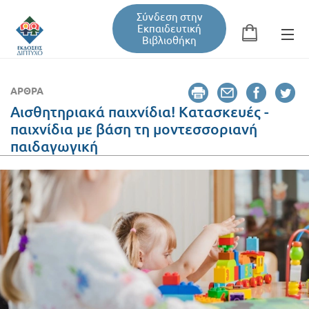
Σύνδεση στην
Εκπαιδευτική
Βιβλιοθήκη
Αναζήτηση
Φόρμα αναζήτησης
ΆΡΘΡΑ
Αισθητηριακά παιχνίδια! Κατασκευές -
παιχνίδια με βάση τη μοντεσσοριανή
Εκπαιδευτική Βιβλιοθήκη
παιδαγωγική
Βιβλία
Σεμινάρια / Συνέδρια
Τεύχη Περιοδικών