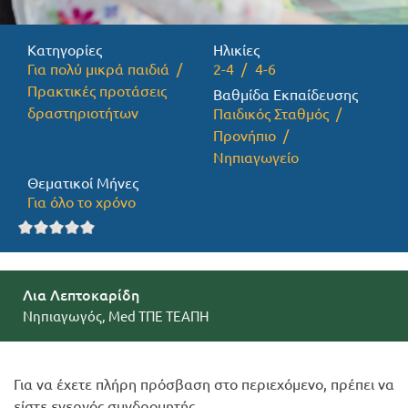
Προσφορές
Κατηγορίες
Ηλικίες
Για πολύ μικρά παιδιά
2-4
4-6
Πρακτικές προτάσεις
Βαθμίδα Εκπαίδευσης
δραστηριοτήτων
Παιδικός Σταθμός
Προνήπιο
Νηπιαγωγείο
Θεματικοί Μήνες
Για όλο το χρόνο
Λια Λεπτοκαρίδη
Νηπιαγωγός, Med ΤΠΕ ΤΕΑΠΗ
Για να έχετε πλήρη πρόσβαση στο περιεχόμενο, πρέπει να
είστε ενεργός συνδρομητής.