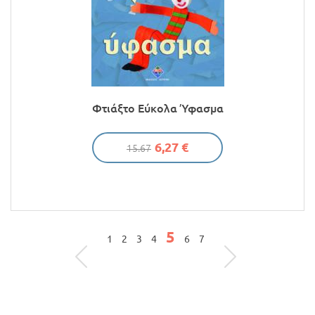
Φτιάξτο Εύκολα Ύφασμα
6,27 €
15.67
5
ΣΕΛΊΔΕΣ
1
2
3
4
6
7