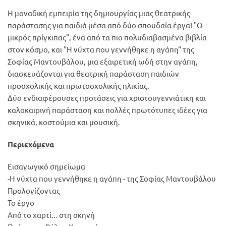
Η μοναδική εμπειρία της δημιουργίας μιας θεατρικής
παράστασης για παιδιά μέσα από δύο σπουδαία έργα! "Ο
μικρός πρίγκιπας", ένα από τα πιο πολυδιαβασμένα βιβλία
στον κόσμο, και "Η νύχτα που γεννήθηκε η αγάπη" της
Σοφίας Μαντουβάλου, μια εξαιρετική ωδή στην αγάπη,
διασκευάζονται για θεατρική παράσταση παιδιών
προσχολικής και πρωτοσχολικής ηλικίας.
Δύο ενδιαφέρουσες προτάσεις για χριστουγεννιάτικη και
καλοκαιρινή παράσταση και πολλές πρωτότυπες ιδέες για
σκηνικά, κοστούμια και μουσική.
Περιεχόμενα
Εισαγωγικό σημείωμα
-Η νύχτα που γεννήθηκε η αγάπη - της Σοφίας Μαντουβάλου
Προλογίζοντας
Το έργο
Από το χαρτί... στη σκηνή