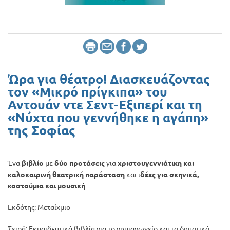
Προσφορές
Ώρα για θέατρο! Διασκευάζοντας
τον «Μικρό πρίγκιπα» του
Αντουάν ντε Σεντ-Εξιπερί και τη
«Νύχτα που γεννήθηκε η αγάπη»
της Σοφίας
Ένα
βιβλίο
με
δύο προτάσεις
για
χριστουγεννιάτικη και
καλοκαιρινή θεατρική παράσταση
και ι
δέες για σκηνικά,
κοστούμια και μουσική
Εκδότης: Μεταίχμιο
Σειρά: Εκπαιδευτικά βιβλία για το νηπιαγωγείο και το δημοτικό