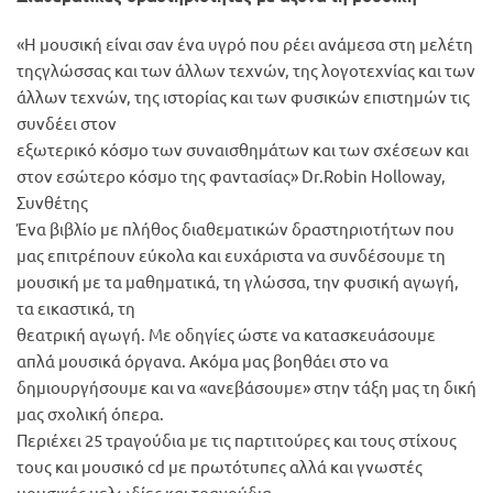
«Η μουσική είναι σαν ένα υγρό που ρέει ανάμεσα στη μελέτη
τηςγλώσσας και των άλλων τεχνών, της λογοτεχνίας και των
άλλων τεχνών, της ιστορίας και των φυσικών επιστημών τις
συνδέει στον
εξωτερικό κόσμο των συναισθημάτων και των σχέσεων και
στον εσώτερο κόσμο της φαντασίας» Dr.Robin Holloway,
Συνθέτης
Ένα βιβλίο με πλήθος διαθεματικών δραστηριοτήτων που
μας επιτρέπουν εύκολα και ευχάριστα να συνδέσουμε τη
μουσική με τα μαθηματικά, τη γλώσσα, την φυσική αγωγή,
τα εικαστικά, τη
θεατρική αγωγή. Με οδηγίες ώστε να κατασκευάσουμε
απλά μουσικά όργανα. Ακόμα μας βοηθάει στο να
δημιουργήσουμε και να «ανεβάσουμε» στην τάξη μας τη δική
μας σχολική όπερα.
Περιέχει 25 τραγούδια με τις παρτιτούρες και τους στίχους
τους και μουσικό cd με πρωτότυπες αλλά και γνωστές