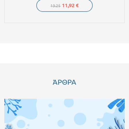
11,92 €
13.25
ΆΡΘΡΑ