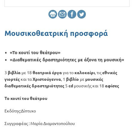
Προσφορές
Μουσικοθεατρική προσφορά
«Το κουτί του θεάτρου»
«Διαθεματικές δραστηριότητες με άξονα τη μουσική»
3
βιβλία
με 18
θεατρικά έργα
για το
καλοκαίρι
, τις
εθνικές
γιορτές
και τα
Χριστούγεννα
, 1
βιβλίο
με
μουσικές
διαθεματικές δραστηριότητες
5
cd
μουσικής και 18
αφίσες
Το κουτί του θεάτρου
Εκδότης:Δίπτυχο
Συγγραφέας : Μαρία Διαμαντοπούλου