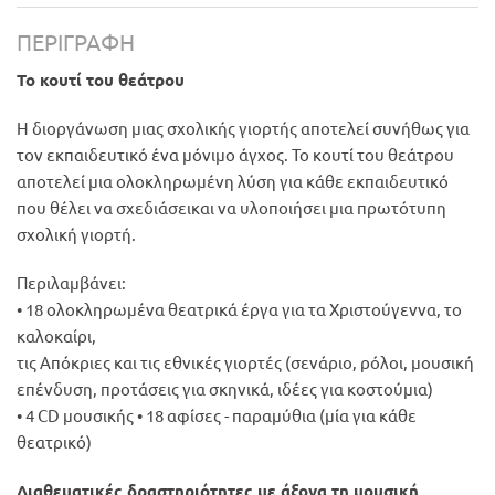
ΠΕΡΙΓΡΑΦΉ
Το κουτί του θεάτρου
Η διοργάνωση μιας σχολικής γιορτής αποτελεί συνήθως για
τον εκπαιδευτικό ένα μόνιμο άγχος. Το κουτί του θεάτρου
αποτελεί μια ολοκληρωμένη λύση για κάθε εκπαιδευτικό
που θέλει να σχεδιάσεικαι να υλοποιήσει μια πρωτότυπη
σχολική γιορτή.
Περιλαμβάνει:
• 18 ολοκληρωμένα θεατρικά έργα για τα Χριστούγεννα, το
καλοκαίρι,
τις Απόκριες και τις εθνικές γιορτές (σενάριο, ρόλοι, μουσική
επένδυση, προτάσεις για σκηνικά, ιδέες για κοστούμια)
• 4 CD μουσικής • 18 αφίσες - παραμύθια (μία για κάθε
θεατρικό)
Διαθεματικές δραστηριότητες με άξονα τη μουσική