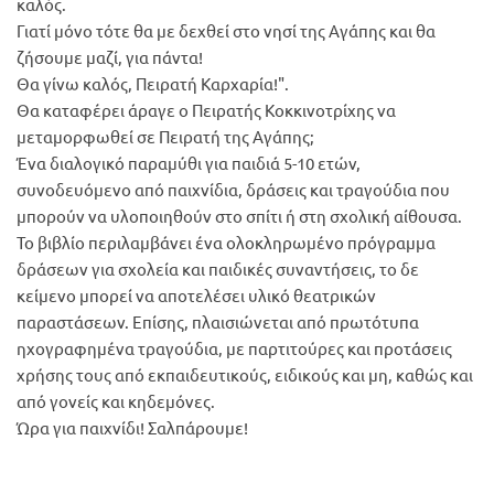
καλός.
Γιατί μόνο τότε θα με δεχθεί στο νησί της Αγάπης και θα
ζήσουμε μαζί, για πάντα!
Θα γίνω καλός, Πειρατή Καρχαρία!".
Θα καταφέρει άραγε ο Πειρατής Κοκκινοτρίχης να
μεταμορφωθεί σε Πειρατή της Αγάπης;
Ένα διαλογικό παραμύθι για παιδιά 5-10 ετών,
συνοδευόμενο από παιχνίδια, δράσεις και τραγούδια που
μπορούν να υλοποιηθούν στο σπίτι ή στη σχολική αίθουσα.
Το βιβλίο περιλαμβάνει ένα ολοκληρωμένο πρόγραμμα
δράσεων για σχολεία και παιδικές συναντήσεις, το δε
κείμενο μπορεί να αποτελέσει υλικό θεατρικών
παραστάσεων. Επίσης, πλαισιώνεται από πρωτότυπα
ηχογραφημένα τραγούδια, με παρτιτούρες και προτάσεις
χρήσης τους από εκπαιδευτικούς, ειδικούς και μη, καθώς και
από γονείς και κηδεμόνες.
Ώρα για παιχνίδι! Σαλπάρουμε!