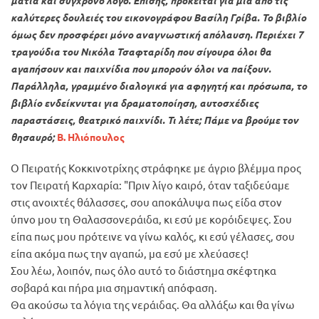
ματιά και σύγχρονο λόγο. Επίσης, πρόκειται για μια από τις
καλύτερες δουλειές του εικονογράφου Βασίλη Γρίβα. Το βιβλίο
όμως δεν προσφέρει μόνο αναγνωστική απόλαυση. Περιέχει 7
τραγούδια του Νικόλα Τσαφταρίδη που σίγουρα όλοι θα
αγαπήσουν και παιχνίδια που μπορούν όλοι να παίξουν.
Παράλληλα, γραμμένο διαλογικά για αφηγητή και πρόσωπα, το
βιβλίο ενδείκνυται για δραματοποίηση, αυτοσχέδιες
παραστάσεις, θεατρικό παιχνίδι.
Τι λέτε; Πάμε να βρούμε τον
θησαυρό;
Β. Ηλιόπουλος
Ο Πειρατής Κοκκινοτρίχης στράφηκε με άγριο βλέμμα προς
τον Πειρατή Καρχαρία: "Πριν λίγο καιρό, όταν ταξιδεύαμε
στις ανοιχτές θάλασσες, σου αποκάλυψα πως είδα στον
ύπνο μου τη Θαλασσονεράιδα, κι εσύ με κορόιδεψες. Σου
είπα πως μου πρότεινε να γίνω καλός, κι εσύ γέλασες, σου
είπα ακόμα πως την αγαπώ, μα εσύ με χλεύασες!
Σου λέω, λοιπόν, πως όλο αυτό το διάστημα σκέφτηκα
σοβαρά και πήρα μια σημαντική απόφαση.
Θα ακούσω τα λόγια της νεράιδας. Θα αλλάξω και θα γίνω