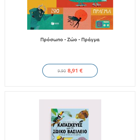
Πρόσωπο - Ζώο - Πράγμα
8,91 €
9.90