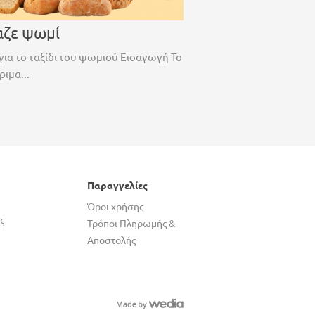
αζε ψωμί
για το ταξίδι του ψωμιού Εισαγωγή Το
ριμα...
Παραγγελίες
Όροι χρήσης
ς
Τρόποι Πληρωμής &
Αποστολής