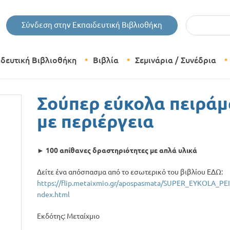
Εισάγετε τις 
Σύνδεση στην Εκπαιδευτική Βιβλιοθήκη
ιδευτική Βιβλιοθήκη
Βιβλία
Σεμινάρια / Συνέδρια
Θεματικές Κατηγορίες Βιβλίων
Σούπερ εύκολα πειράμ
Εκδόσεις Δίπτυχο
με περιέργεια
Bazaar
►
100 απίθανες δραστηριότητες με απλά υλικά
Δείτε ένα απόσπασμα από το εσωτερικό του βιβλίου ΕΔΩ:
https://flip.metaixmio.gr/apospasmata/SUPER_EYKOLA_
ndex.html
Εκδότης: Μεταίχμιο