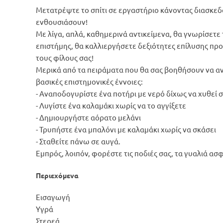
Μετατρέψτε το σπίτι σε εργαστήριο κάνοντας διασκεδ
ενθουσιάσουν!
Με λίγα, απλά, καθημερινά αντικείμενα, θα γνωρίσετε
επιστήμης, θα καλλιεργήσετε δεξιότητες επίλυσης π
τους φίλους σας!
Μερικά από τα πειράματα που θα σας βοηθήσουν να α
βασικές επιστημονικές έννοιες:
- Αναποδογυρίστε ένα ποτήρι με νερό δίχως να χυθεί 
- Λυγίστε ένα καλαμάκι χωρίς να το αγγίξετε
- Δημιουργήστε αόρατο μελάνι
- Τρυπήστε ένα μπαλόνι με καλαμάκι χωρίς να σκάσει
- Σταθείτε πάνω σε αυγά.
Εμπρός, λοιπόν, φορέστε τις ποδιές σας, τα γυαλιά ασφ
Περιεχόμενα
Εισαγωγή
Υγρά
Στερεά