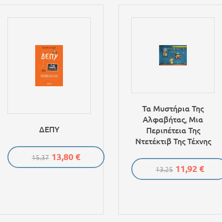
Τα Μυστήρια Της
Αλφαβήτας, Μια
ΔΕΠΥ
Περιπέτεια Της
Ντετέκτιβ Της Τέχνης
13,80 €
15.37
11,92 €
13.25