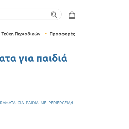
λέξεις-κλειδιά
Τεύχη Περιοδικών
Προσφορές
Σύγχρονο Νηπιαγωγείο
ατα για παιδιά
Δημιουργικό Εργαστήρι
PEIRAMATA_GIA_PAIDIA_ME_PERIERGEIA/i