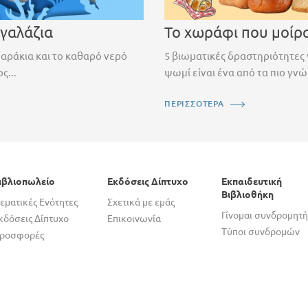
 γαλάζια
Το χωράφι που μοίρ
ψαράκια και το καθαρό νερό
5 βιωματικές δραστηριότητες 
ς...
ψωμί είναι ένα από τα πιο γνώ
ΠΕΡΙΣΣΟΤΕΡΑ
ιβλιοπωλείο
Εκδόσεις Δίπτυχο
Εκπαιδευτική
Βιβλιοθήκη
εματικές Ενότητες
Σχετικά με εμάς
Γίνομαι συνδρομητή
κδόσεις Δίπτυχο
Επικοινωνία
Τύποι συνδρομών
ροσφορές