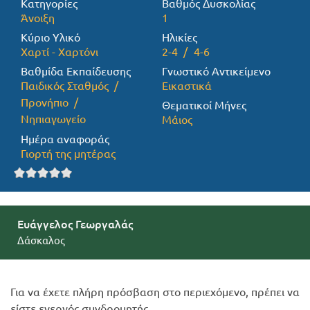
Κατηγορίες
Βαθμός Δυσκολίας
Άνοιξη
1
Προσφορές
Κύριο Υλικό
Ηλικίες
Χαρτί - Χαρτόνι
2-4
4-6
Βαθμίδα Εκπαίδευσης
Γνωστικό Αντικείμενο
Παιδικός Σταθμός
Εικαστικά
Προνήπιο
Θεματικοί Μήνες
Νηπιαγωγείο
Μάιος
Ημέρα αναφοράς
Γιορτή της μητέρας
Ευάγγελος Γεωργαλάς
Δάσκαλος
Για να έχετε πλήρη πρόσβαση στο περιεχόμενο, πρέπει να
είστε ενεργός συνδρομητής.