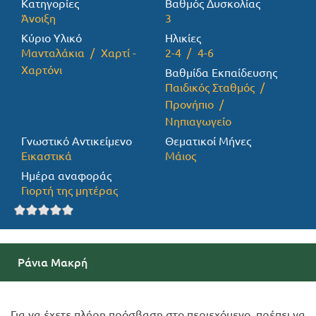
Κατηγορίες
Βαθμός Δυσκολίας
Άνοιξη
3
Προσφορές
Κύριο Υλικό
Ηλικίες
Μανταλάκια
Χαρτί -
2-4
4-6
Χαρτόνι
Βαθμίδα Εκπαίδευσης
Παιδικός Σταθμός
Προνήπιο
Νηπιαγωγείο
Γνωστικό Αντικείμενο
Θεματικοί Μήνες
Εικαστικά
Μάιος
Ημέρα αναφοράς
Γιορτή της μητέρας
Ράνια Μακρή
Για να έχετε πλήρη πρόσβαση στο περιεχόμενο, πρέπει να