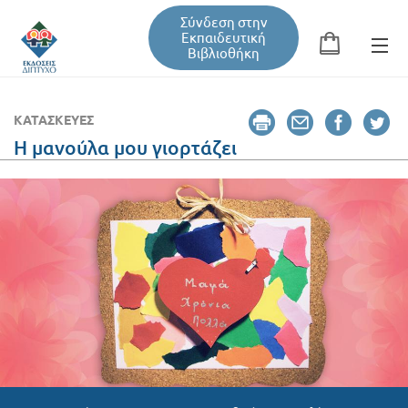
Σύνδεση στην
Εκπαιδευτική
Βιβλιοθήκη
Αναζήτηση
Φόρμα αναζήτησης
ΚΑΤΑΣΚΕΥΈΣ
Η μανούλα μου γιορτάζει
Εκπαιδευτική Βιβλιοθήκη
Βιβλία
Σεμινάρια / Συνέδρια
Τεύχη Περιοδικών