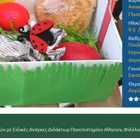
Κύρι
Ανακ
Γλωσ
Ηλικί
0-2
Βαθμ
Παιδ
Νηπι
Δημο
Γνωσ
Εικα
Θεμα
Απρί
ών με Ειδικές Ανάγκες Διδάκτωρ Πανεπιστημίου Αθηνών, Φιλόλο