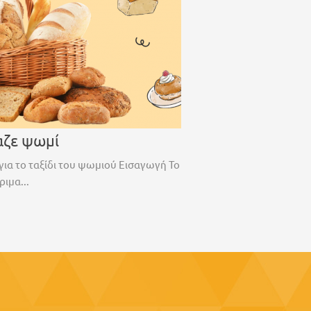
αζε ψωμί
για το ταξίδι του ψωμιού Εισαγωγή Το
ριμα...