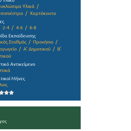
ο Υλικό
υκλώσιμα Υλικά
σοπιέστρα
Χαρτόκουτα
ες
2-4
4-6
6-8
ίδα Εκπαίδευσης
ικός Σταθμός
Προνήπιο
αγωγείο
Α' Δημοτικού
Β'
τικού
τικό Αντικείμενο
στικά
τικοί Μήνες
λιος
γος