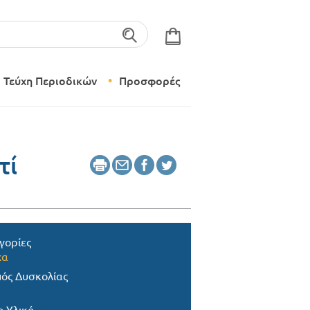
λέξεις-κλειδιά
Τεύχη Περιοδικών
Προσφορές
Σύγχρονο Νηπιαγωγείο
Δημιουργικό Εργαστήρι
τί
γορίες
χα
ός Δυσκολίας