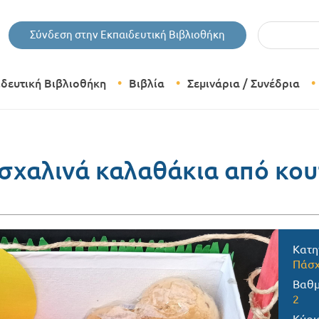
Εισάγετε τις 
Σύνδεση στην Εκπαιδευτική Βιβλιοθήκη
ιδευτική Βιβλιοθήκη
Βιβλία
Σεμινάρια / Συνέδρια
Θεματικές Κατηγορίες Βιβλίων
Εκδόσεις Δίπτυχο
σχαλινά καλαθάκια από κου
Bazaar
Κατη
Πάσ
Βαθμ
2