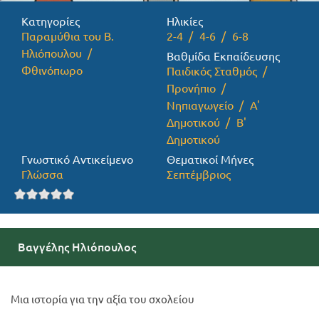
Κατηγορίες
Ηλικίες
Προσφορές
Παραμύθια του Β.
2-4
4-6
6-8
Ηλιόπουλου
Βαθμίδα Εκπαίδευσης
Φθινόπωρο
Παιδικός Σταθμός
Προνήπιο
Νηπιαγωγείο
Α'
Δημοτικού
Β'
Δημοτικού
Γνωστικό Αντικείμενο
Θεματικοί Μήνες
Γλώσσα
Σεπτέμβριος
Βαγγέλης Ηλιόπουλος
Μια ιστορία για την αξία του σχολείου