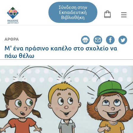
Σύνδεση στην
Εκπαιδευτική
Βιβλιοθήκη
Αναζήτηση
Φόρμα αναζήτησης
ΆΡΘΡΑ
Μ' ένα πράσινο καπέλο στο σχολείο να
πάω θέλω
Εκπαιδευτική Βιβλιοθήκη
Βιβλία
Σεμινάρια / Συνέδρια
Τεύχη Περιοδικών