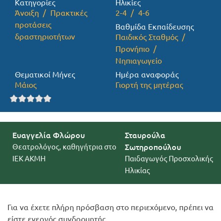
Κατηγορίες
Ηλικίες
Άνοιξη
Πρακτικές
2-4
4-6
Προσφορές
προτάσεις
Βαθμίδα Εκπαίδευσης
δραστηριοτήτων
Παιδικός Σταθμός
Προνήπιο
Νηπιαγωγείο
Θεματικοί Μήνες
Ημέρα αναφοράς
Μάιος
Γιορτή της μητέρας
Ευαγγελία Φλώρου
Σταυρούλα
Θεατρολόγος, καθηγήτρια στο
Σωτηροπούλου
ΙΕΚ ΑΚΜΗ
Παιδαγωγός Προσχολικής
Ηλικίας
Για να έχετε πλήρη πρόσβαση στο περιεχόμενο, πρέπει να
είστε ενεργός συνδρομητής.