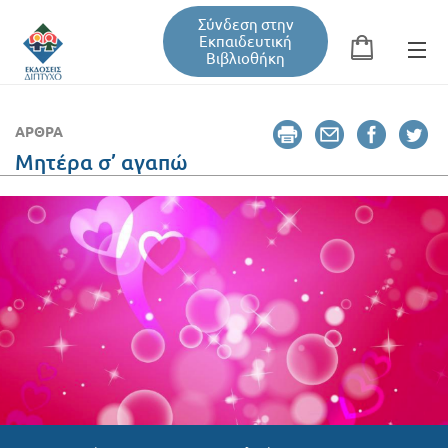
Σύνδεση στην
Εκπαιδευτική
Βιβλιοθήκη
Αναζήτηση
Φόρμα αναζήτησης
ΆΡΘΡΑ
Μητέρα σ’ αγαπώ
Εκπαιδευτική Βιβλιοθήκη
Βιβλία
Σεμινάρια / Συνέδρια
Τεύχη Περιοδικών