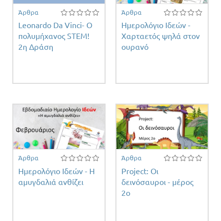
Άρθρα
Άρθρα
Leonardo Da Vinci- Ο
Ημερολόγιο Ιδεών -
ειας
πολυμήχανος STEM!
Χαρταετός ψηλά στον
2η Δράση
ουρανό
Άρθρα
Άρθρα
Ημερολόγιο Ιδεών - Η
Project: Οι
αμυγδαλιά ανθίζει
δεινόσαυροι - μέρος
2ο