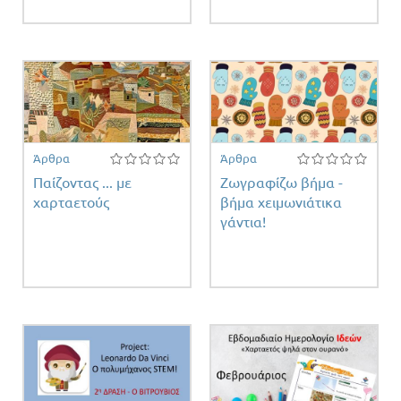
Άρθρα
Άρθρα
Παίζοντας ... με
Ζωγραφίζω βήμα -
χαρταετούς
βήμα χειμωνιάτικα
γάντια!