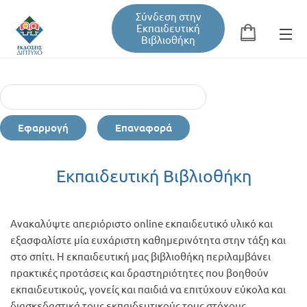
Σύνδεση στην
Εκπαιδευτική
Βιβλιοθήκη
Αναζήτηση
Φόρμα αναζήτησης
Εφαρμογή
Επαναφορά
Εκπαιδευτική Βιβλιοθήκη
Εκπαιδευτική Βιβλιοθήκη
Βιβλία
Ανακαλύψτε απεριόριστο online εκπαιδευτικό υλικό και
Σεμινάρια / Συνέδρια
εξασφαλίστε μία ευχάριστη καθημερινότητα στην τάξη και
στο σπίτι. Η εκπαιδευτική μας βιβλιοθήκη περιλαμβάνει
πρακτικές προτάσεις και δραστηριότητες που βοηθούν
Τεύχη Περιοδικών
εκπαιδευτικούς, γονείς και παιδιά να επιτύχουν εύκολα και
διασκεδαστικά τους εκπαιδευτικούς τους στόχους.