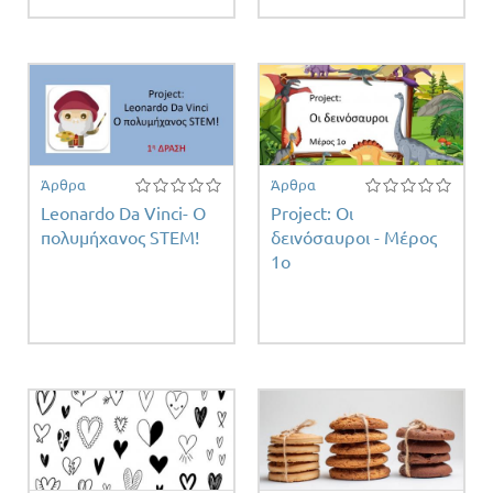
Άρθρα
Άρθρα
Leonardo Da Vinci- Ο
Project: Οι
πολυμήχανος STEM!
δεινόσαυροι - Μέρος
1ο