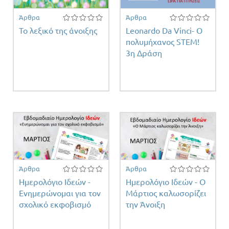
Άρθρα
Άρθρα
Το λεξικό της άνοιξης
Leonardo Da Vinci- Ο
πολυμήχανος STEM!
3η Δράση
τη
τος
Άρθρα
Άρθρα
Ημερολόγιο Ιδεών -
Ημερολόγιο Ιδεών - Ο
Ενημερώνομαι για τον
Μάρτιος καλωσορίζει
σχολικό εκφοβισμό
την Άνοιξη