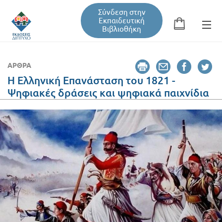
Σύνδεση στην
Εκπαιδευτική
Βιβλιοθήκη
Αναζήτηση
Φόρμα αναζήτησης
ΆΡΘΡΑ
Η Ελληνική Επανάσταση του 1821 -
Ψηφιακές δράσεις και ψηφιακά παιχνίδια
Εκπαιδευτική Βιβλιοθήκη
Βιβλία
Σεμινάρια / Συνέδρια
Τεύχη Περιοδικών