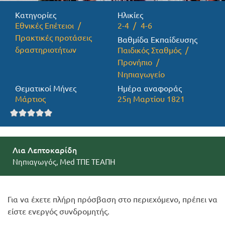
Κατηγορίες
Ηλικίες
Προσφορές
Εθνικές Επέτειοι
2-4
4-6
Πρακτικές προτάσεις
Βαθμίδα Εκπαίδευσης
δραστηριοτήτων
Παιδικός Σταθμός
Προνήπιο
Νηπιαγωγείο
Θεματικοί Μήνες
Ημέρα αναφοράς
Μάρτιος
25η Μαρτίου 1821
Λια Λεπτοκαρίδη
Νηπιαγωγός, Med ΤΠΕ ΤΕΑΠΗ
Για να έχετε πλήρη πρόσβαση στο περιεχόμενο, πρέπει να
είστε ενεργός συνδρομητής.