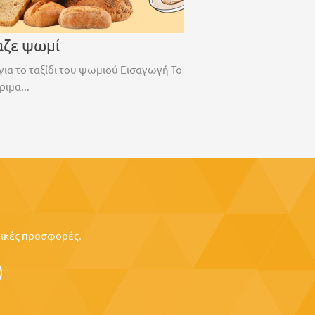
αζε ψωμί
για το ταξίδι του ψωμιού Εισαγωγή Το
ριμα...
ιδικές προσφορές.