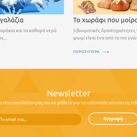
 γαλάζια
Το χωράφι που μοίρ
ψαράκια και το καθαρό νερό
5 βιωματικές δραστηριότητες 
ς...
ψωμί είναι ένα από τα πιο γνώ
ΠΕΡΙΣΣΟΤΕΡΑ
Newsletter
στο newsletter μας και να μάθετε για τα τελευταία νέα και τις ε
Εγγραφή