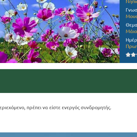
Νηπι
Γνωσ
Μουσ
Θεμα
Μάιο
Ημέρ
Πρωτ
εριεχόμενο, πρέπει να είστε ενεργός συνδρομητής.