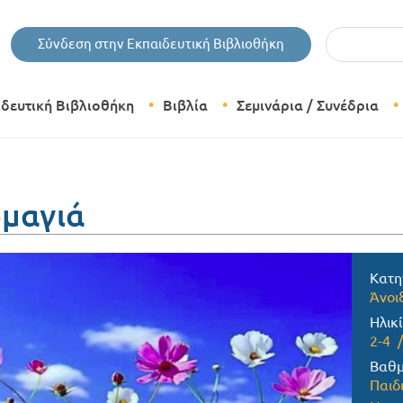
Εισάγετε τις 
Σύνδεση στην Εκπαιδευτική Βιβλιοθήκη
ιδευτική Βιβλιοθήκη
Βιβλία
Σεμινάρια / Συνέδρια
Θεματικές Κατηγορίες Βιβλίων
Εκδόσεις Δίπτυχο
ομαγιά
Bazaar
Κατη
Άνοι
Ηλικί
2-4
Βαθμ
Παιδ