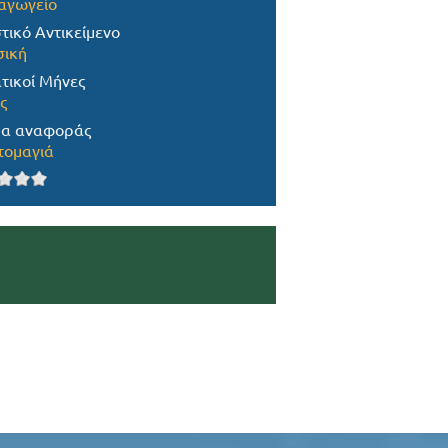
αγωγείο
τικό Αντικείμενο
ική
τικοί Μήνες
ς
α αναφοράς
ομαγιά