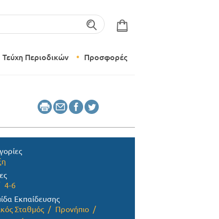
λέξεις-κλειδιά
Τεύχη Περιοδικών
Προσφορές
Σύγχρονο Νηπιαγωγείο
Δημιουργικό Εργαστήρι
γορίες
ξη
ες
4-6
ίδα Εκπαίδευσης
ικός Σταθμός
Προνήπιο