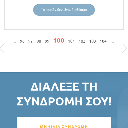
Το προϊόν δεν είναι διαθέσιμο
100
ΣΕΛΊΔΕΣ
…
96
97
98
99
101
102
103
104
…
ΔΙΆΛΕΞΕ ΤΗ
ΣΥΝΔΡΟΜΉ ΣΟΥ!
ΜΗΝΙΑΙΑ ΣΥΝΔΡΟΜΗ