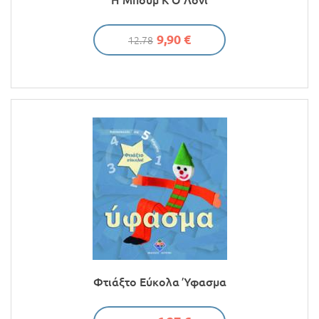
Η Μπουμ Κ Ο Λόνι
9,90 €
12.78
Φτιάξτο Εύκολα Ύφασμα