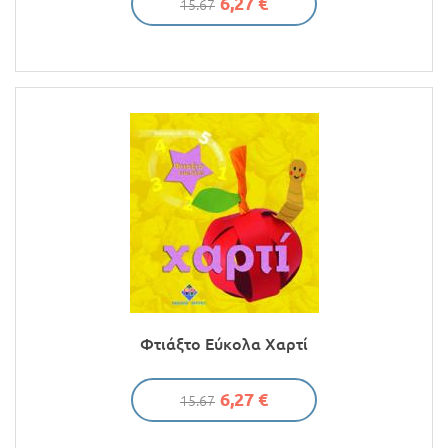
6,27 €
15.67
Φτιάξτο Εύκολα Χαρτί
6,27 €
15.67