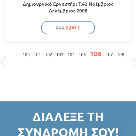
Δημιουργικό Εργαστήρι Τ.42 Νοέμβριος
Δεκέμβριος 2008
2,00 €
8.80
106
ΣΕΛΊΔΕΣ
…
100
101
102
103
104
105
107
108
ΔΙΆΛΕΞΕ ΤΗ
ΣΥΝΔΡΟΜΉ ΣΟΥ!