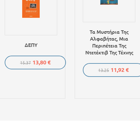
Τα Μυστήρια Της
Αλφαβήτας, Μια
ΔΕΠΥ
Περιπέτεια Της
Ντετέκτιβ Της Τέχνης
13,80 €
15.37
11,92 €
13.25