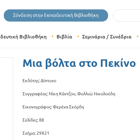
Εισάγετε τις 
Σύνδεση στην Εκπαιδευτική Βιβλιοθήκη
ιδευτική Βιβλιοθήκη
Βιβλία
Σεμινάρια / Συνέδρια
Θεματικές Κατηγορίες Βιβλίων
Μια βόλτα στο Πεκίνο
Εκδόσεις Δίπτυχο
Εκδότης: Δίπτυχο
Bazaar
Συγγραφέας: Νίκη Κάντζου, Φυλλιώ Νικολούδη
Εικονογράφος: Φερένα Σκόρδη
Σελίδες: 88
Σχήμα: 29Χ21