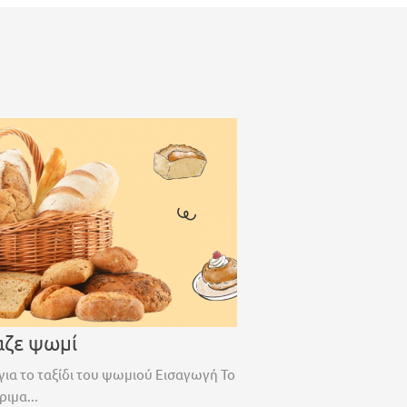
αζε ψωμί
για το ταξίδι του ψωμιού Εισαγωγή Το
ριμα...