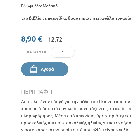
Εξώφυλλο: Μαλακό
Ένα
βιβλίο
με
παιχνίδια
,
δραστηριότητες
,
φύλλα εργασί
8,90 €
12.72
ΠΟΣΌΤΗΤΑ
Αγορά
ΠΕΡΙΓΡΑΦΉ
Αποτελεί έναν οδηγό για την πόλη του Πεκίνου και τον 
χρήσιμο διδακτικό εργαλείο συνδυάζοντας στοιχεία ψ
πληροφόρησης. Μέσα από παιχνίδια, δραστηριότητες κ
προσχολικής και πρωτοσχολικής ηλικίας να κατανοήσου
γιορτή χαράς, στην οποία αυτό που αξίζει είναι η φιλία