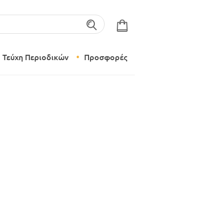
λέξεις-κλειδιά
Τεύχη Περιοδικών
Προσφορές
Σύγχρονο Νηπιαγωγείο
Δημιουργικό Εργαστήρι