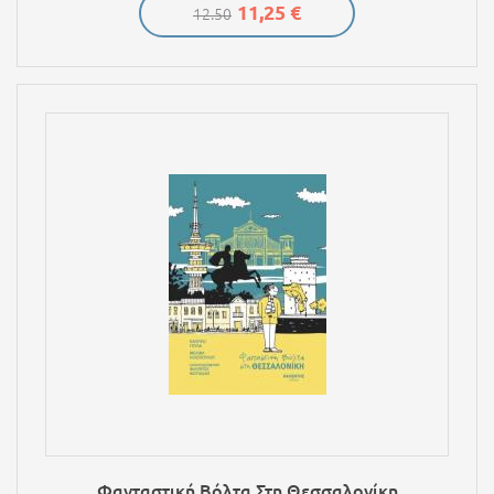
11,25 €
12.50
Φανταστική Βόλτα Στη Θεσσαλονίκη