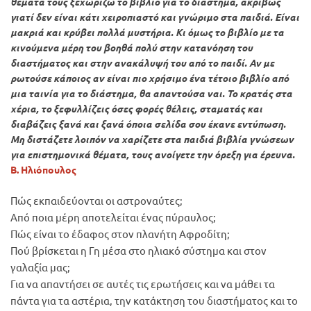
θέματά τους ξεχωρίζω το βιβλίο για το διάστημα, ακριβώς
γιατί δεν είναι κάτι χειροπιαστό και γνώριμο στα παιδιά. Είναι
μακριά και κρύβει πολλά μυστήρια. Κι όμως το βιβλίο με τα
κινούμενα μέρη του βοηθά πολύ στην κατανόηση του
διαστήματος και στην ανακάλυψή του από το παιδί. Αν με
ρωτούσε κάποιος αν είναι πιο χρήσιμο ένα τέτοιο βιβλίο από
μια ταινία για το διάστημα, θα απαντούσα ναι. Το κρατάς στα
χέρια, το ξεφυλλίζεις όσες φορές θέλεις, σταματάς και
διαβάζεις ξανά και ξανά όποια σελίδα σου έκανε εντύπωση.
Μη διστάζετε λοιπόν να χαρίζετε στα παιδιά βιβλία γνώσεων
για επιστημονικά θέματα, τους ανοίγετε την όρεξη για έρευνα.
Β. Ηλιόπουλος
Πώς εκπαιδεύονται οι αστροναύτες;
Από ποια μέρη αποτελείται ένας πύραυλος;
Πώς είναι το έδαφος στον πλανήτη Αφροδίτη;
Πού βρίσκεται η Γη μέσα στο ηλιακό σύστημα και στον
γαλαξία μας;
Για να απαντήσει σε αυτές τις ερωτήσεις και να μάθει τα
πάντα για τα αστέρια, την κατάκτηση του διαστήματος και το