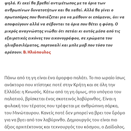
ψηλά. Κι εκεί θα βρεθεί αντιμέτωπος με τα όρια των
ανθρωπίνων δυνατοτήτων και θα χαθεί. Αλλά θα γίνει ο
πρωτοπόρος που θυσιάζεται για να μάθουν οι επόμενοι, όχι να
αποφεύγουν αλλά να σέβονται τα όρια που θέτει η φύση. Ο
μικρός αναγνώστης νιώθει ότι πετάει κι αυτός μέσα από τις
εξαιρετικές εικόνες του εικονογράφου, σε χρώματα του
ηλιοβασιλέματος, πορτοκαλί και μπλε μοβ που τόσο του
αρέσουν.
Β. Ηλιόπουλος
Πάνω από τη γη είναι ένα όμορφο παλάτι. Το πιο ωραίο ίσως
ανάκτορο που χτίστηκε ποτέ στην Κρήτη και σε όλη την
Ελλάδα: η Κνωσός. Κάτω από τη γη όμως, στο υπόγειο του
παλατιού, βρίσκεται ένας σκοτεινός λαβύρινθος. Είναι η
φυλακή του τέρατος που τρέφεται με ανθρώπινη σάρκα,
του Μινώταυρου. Κανείς ποτέ δεν μπορεί να βρει τον δρόμο
για να βγει από τον λαβύρινθο. Δημιουργός του είναι πιο
άξιος αρχιτέκτονας και τεχνουργός του κόσμου, ο Δαίδαλος.