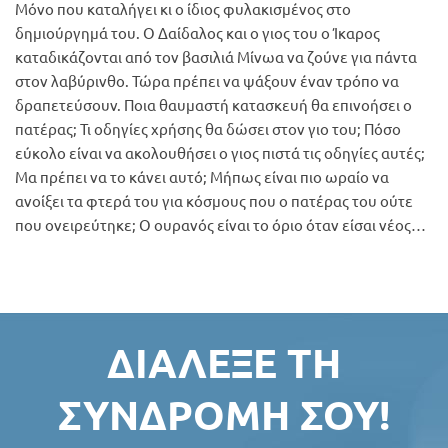
Μόνο που καταλήγει κι ο ίδιος φυλακισμένος στο
δημιούργημά του. Ο Δαίδαλος και ο γιος του ο Ίκαρος
καταδικάζονται από τον βασιλιά Μίνωα να ζούνε για πάντα
στον λαβύρινθο. Τώρα πρέπει να ψάξουν έναν τρόπο να
δραπετεύσουν. Ποια θαυμαστή κατασκευή θα επινοήσει ο
πατέρας; Τι οδηγίες χρήσης θα δώσει στον γιο του; Πόσο
εύκολο είναι να ακολουθήσει ο γιος πιστά τις οδηγίες αυτές;
Μα πρέπει να το κάνει αυτό; Μήπως είναι πιο ωραίο να
ανοίξει τα φτερά του για κόσμους που ο πατέρας του ούτε
που ονειρεύτηκε; Ο ουρανός είναι το όριο όταν είσαι νέος…
ΔΙΆΛΕΞΕ ΤΗ
ΣΥΝΔΡΟΜΉ ΣΟΥ!