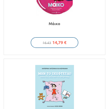
Μάικο
14,79 €
16.43