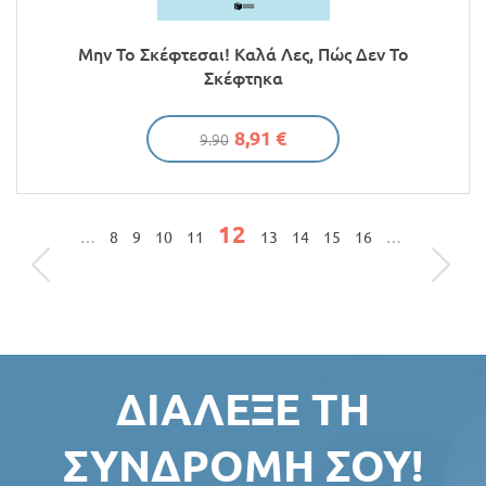
Μην Το Σκέφτεσαι! Καλά Λες, Πώς Δεν Το
Σκέφτηκα
8,91 €
9.90
12
ΣΕΛΊΔΕΣ
…
8
9
10
11
13
14
15
16
…
ΔΙΆΛΕΞΕ ΤΗ
ΣΥΝΔΡΟΜΉ ΣΟΥ!