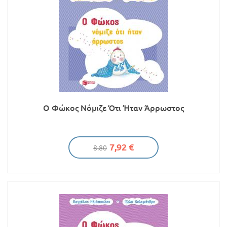
Ο Φώκος Νόμιζε Ότι Ήταν Άρρωστος
7,92 €
8.80