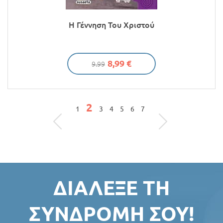
Η Γέννηση Του Χριστού
8,99 €
9.99
2
ΣΕΛΊΔΕΣ
1
3
4
5
6
7
ΔΙΆΛΕΞΕ ΤΗ
ΣΥΝΔΡΟΜΉ ΣΟΥ!