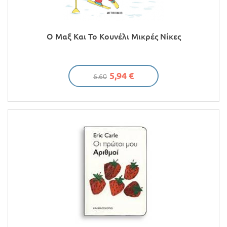
Ο Μαξ Και Το Κουνέλι Μικρές Νίκες
5,94 €
6.60