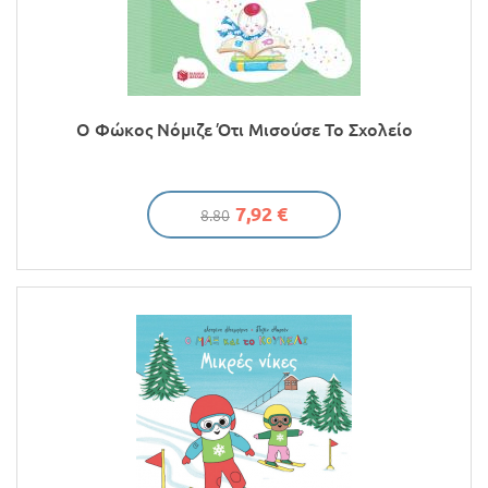
Ο Φώκος Νόμιζε Ότι Μισούσε Το Σχολείο
7,92 €
8.80