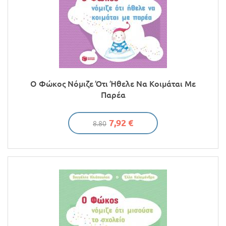
Ο Φώκος Νόμιζε Ότι Ήθελε Να Κοιμάται Με
Παρέα
7,92 €
8.80