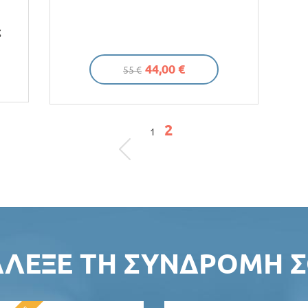
ς
44,00 €
55 €
2
1
ΆΛΕΞΕ ΤΗ ΣΥΝΔΡΟΜΉ Σ