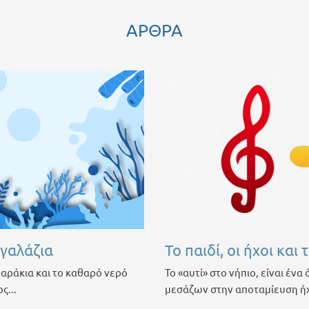
ΑΡΘΡΑ
 γαλάζια
Το παιδί, οι ήχοι και 
ψαράκια και το καθαρό νερό
Το «αυτί» στο νήπιο, είναι ένα
ς...
μεσάζων στην αποταμίευση ήχ