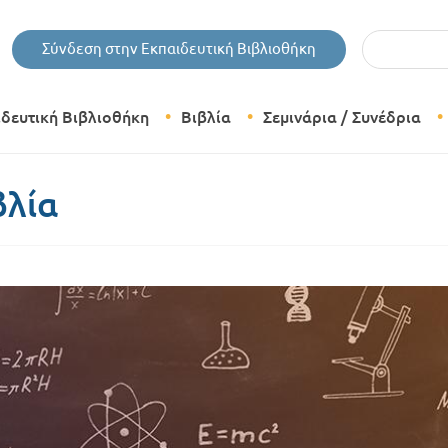
Εισάγετε τις 
Σύνδεση στην Εκπαιδευτική Βιβλιοθήκη
ιδευτική Βιβλιοθήκη
Βιβλία
Σεμινάρια / Συνέδρια
Θεματικές Κατηγορίες Βιβλίων
βλία
Εκδόσεις Δίπτυχο
Bazaar