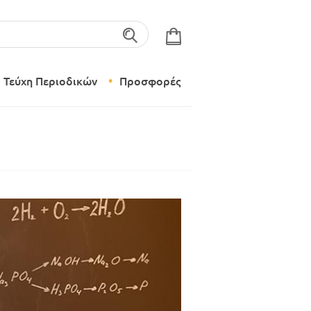
λέξεις-κλειδιά
Τεύχη Περιοδικών
Προσφορές
Σύγχρονο Νηπιαγωγείο
Δημιουργικό Εργαστήρι