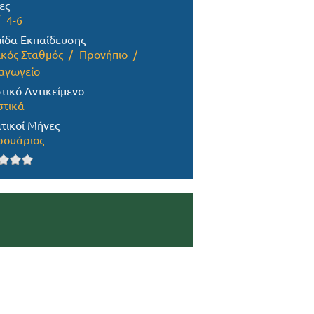
ες
4-6
ίδα Εκπαίδευσης
ικός Σταθμός
Προνήπιο
αγωγείο
τικό Αντικείμενο
στικά
τικοί Μήνες
ουάριος