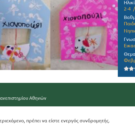
Ηλικί
2-4
Βαθμ
Παιδ
Νηπι
Γνωσ
Εικα
Θεμα
Φεβρ
Πανεπιστημίου Αθηνών
εριεχόμενο, πρέπει να είστε ενεργός συνδρομητής.