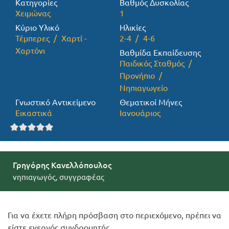
Κατηγορίες
Βαθμός Δυσκολίας
Χειμώνας
1
Προσφορές
Κύριο Υλικό
Ηλικίες
Τέμπερες
Χαρτί -
2-4
4-6
Χαρτόνι
Βαθμίδα Εκπαίδευσης
Παιδικός Σταθμός
Προνήπιο
Νηπιαγωγείο
Γνωστικό Αντικείμενο
Θεματικοί Μήνες
Εικαστικά
Ιανουάριος
Γρηγόρης Κανελλόπουλος
νηπιαγωγός, συγγραφέας
Για να έχετε πλήρη πρόσβαση στο περιεχόμενο, πρέπει να
είστε ενεργός συνδρομητής.