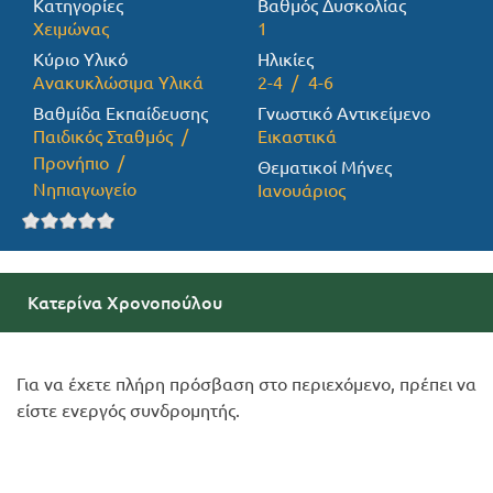
Κατηγορίες
Βαθμός Δυσκολίας
Χειμώνας
1
Προσφορές
Κύριο Υλικό
Ηλικίες
Ανακυκλώσιμα Υλικά
2-4
4-6
Βαθμίδα Εκπαίδευσης
Γνωστικό Αντικείμενο
Παιδικός Σταθμός
Εικαστικά
Προνήπιο
Θεματικοί Μήνες
Νηπιαγωγείο
Ιανουάριος
Κατερίνα Χρονοπούλου
Για να έχετε πλήρη πρόσβαση στο περιεχόμενο, πρέπει να
είστε ενεργός συνδρομητής.