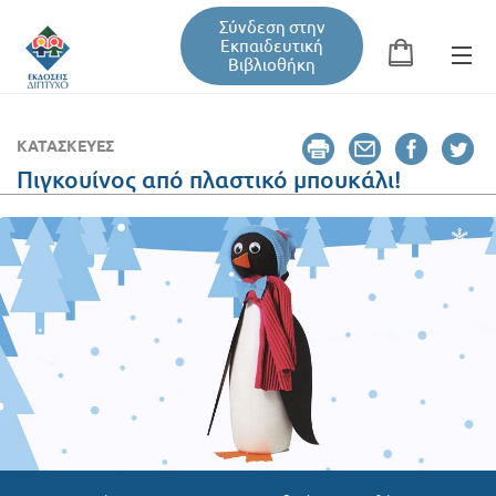
Σύνδεση στην
Εκπαιδευτική
Βιβλιοθήκη
Αναζήτηση
Φόρμα αναζήτησης
ΚΑΤΑΣΚΕΥΈΣ
Πιγκουίνος από πλαστικό μπουκάλι!
Εκπαιδευτική Βιβλιοθήκη
Βιβλία
Σεμινάρια / Συνέδρια
Τεύχη Περιοδικών