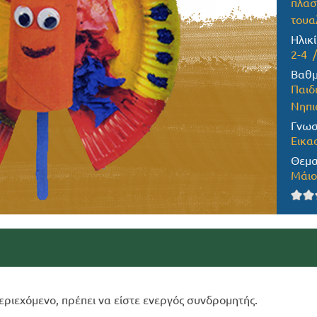
πλασ
τουα
Ηλικί
2-4
Βαθμ
Παιδ
Νηπι
Γνωσ
Εικα
Θεμα
Μάιο
εριεχόμενο, πρέπει να είστε ενεργός συνδρομητής.