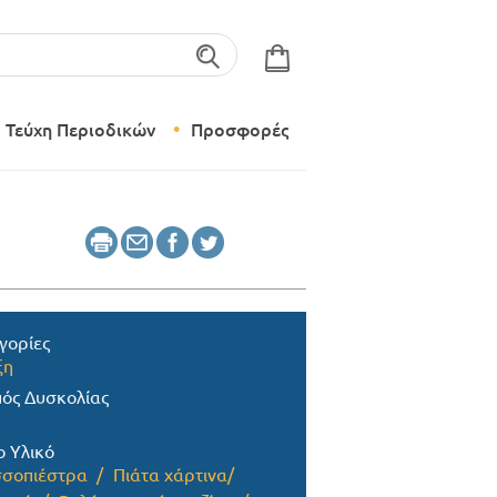
λέξεις-κλειδιά
Τεύχη Περιοδικών
Προσφορές
Σύγχρονο Νηπιαγωγείο
Δημιουργικό Εργαστήρι
γορίες
ξη
ός Δυσκολίας
ο Υλικό
σοπιέστρα
Πιάτα χάρτινα/