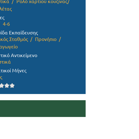
τικά
Ρολό χαρτιού κουζίνας/
λέτας
ες
4-6
ίδα Εκπαίδευσης
ικός Σταθμός
Προνήπιο
αγωγείο
τικό Αντικείμενο
στικά
τικοί Μήνες
ς