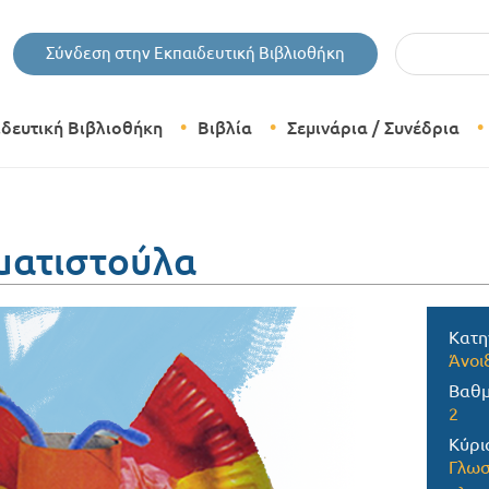
Εισάγετε τις 
Σύνδεση στην Εκπαιδευτική Βιβλιοθήκη
ιδευτική Βιβλιοθήκη
Βιβλία
Σεμινάρια / Συνέδρια
Θεματικές Κατηγορίες Βιβλίων
Εκδόσεις Δίπτυχο
ατιστούλα
Bazaar
Κατη
Άνοι
Βαθμ
2
Κύρι
Γλωσ