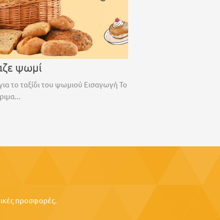
αζε ψωμί
για το ταξίδι του ψωμιού Εισαγωγή Το
ριμα...
ιδικές προσφορές.