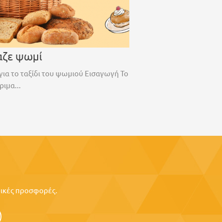
αζε ψωμί
για το ταξίδι του ψωμιού Εισαγωγή Το
ριμα...
ιδικές προσφορές.