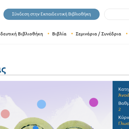
Εισάγετε τις 
Σύνδεση στην Εκπαιδευτική Βιβλιοθήκη
ιδευτική Βιβλιοθήκη
Βιβλία
Σεμινάρια / Συνέδρια
Θεματικές Κατηγορίες Βιβλίων
Εκδόσεις Δίπτυχο
ας
Bazaar
Κατη
Άνοι
Βαθμ
2
Κύρι
Γλωσ