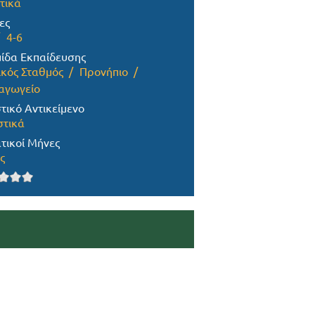
τικά
ες
4-6
ίδα Εκπαίδευσης
ικός Σταθμός
Προνήπιο
αγωγείο
τικό Αντικείμενο
στικά
τικοί Μήνες
ς