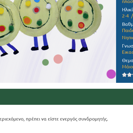
πλασ
Ηλικί
2-4
Βαθμ
Παιδ
Νηπι
Γνωσ
Εικα
Θεμα
Μάιο
εριεχόμενο, πρέπει να είστε ενεργός συνδρομητής.