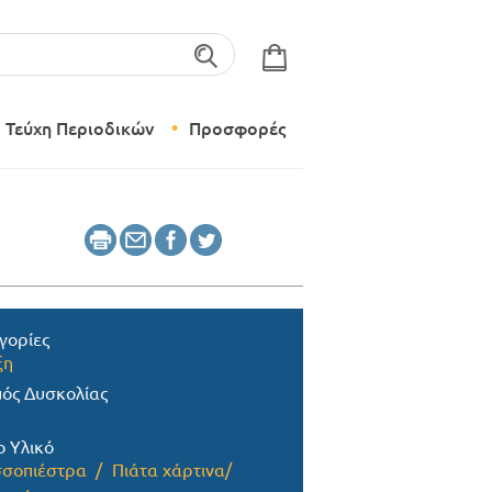
λέξεις-κλειδιά
Τεύχη Περιοδικών
Προσφορές
Σύγχρονο Νηπιαγωγείο
Δημιουργικό Εργαστήρι
γορίες
ξη
ός Δυσκολίας
ο Υλικό
σοπιέστρα
Πιάτα χάρτινα/