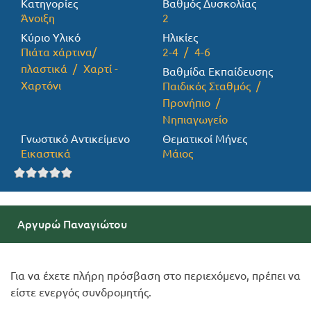
Κατηγορίες
Βαθμός Δυσκολίας
Άνοιξη
2
Προσφορές
Κύριο Υλικό
Ηλικίες
Πιάτα χάρτινα/
2-4
4-6
πλαστικά
Χαρτί -
Βαθμίδα Εκπαίδευσης
Χαρτόνι
Παιδικός Σταθμός
Προνήπιο
Νηπιαγωγείο
Γνωστικό Αντικείμενο
Θεματικοί Μήνες
Εικαστικά
Μάιος
Αργυρώ Παναγιώτου
Για να έχετε πλήρη πρόσβαση στο περιεχόμενο, πρέπει να
είστε ενεργός συνδρομητής.