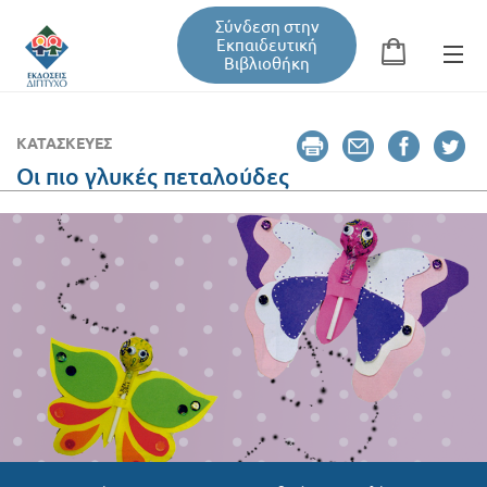
Σύνδεση στην
Εκπαιδευτική
Βιβλιοθήκη
Αναζήτηση
Φόρμα αναζήτησης
ΚΑΤΑΣΚΕΥΈΣ
Οι πιο γλυκές πεταλούδες
Εκπαιδευτική Βιβλιοθήκη
Βιβλία
Σεμινάρια / Συνέδρια
Τεύχη Περιοδικών