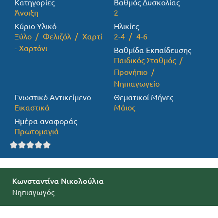
Κατηγορίες
Βαθμός Δυσκολίας
Άνοιξη
2
Προσφορές
Κύριο Υλικό
Ηλικίες
Ξύλο
Φελιζόλ
Χαρτί
2-4
4-6
- Χαρτόνι
Βαθμίδα Εκπαίδευσης
Παιδικός Σταθμός
Προνήπιο
Νηπιαγωγείο
Γνωστικό Αντικείμενο
Θεματικοί Μήνες
Εικαστικά
Μάιος
Ημέρα αναφοράς
Πρωτομαγιά
Κωνσταντίνα Νικολούλια
Νηπιαγωγός