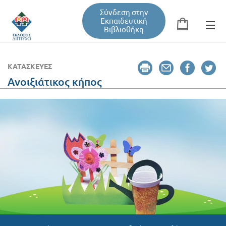
Σύνδεση στην
Εκπαιδευτική
Βιβλιοθήκη
Αναζήτηση
Φόρμα αναζήτησης
ΚΑΤΑΣΚΕΥΈΣ
Ανοιξιάτικος κήπος
Εκπαιδευτική Βιβλιοθήκη
Βιβλία
Σεμινάρια / Συνέδρια
Τεύχη Περιοδικών