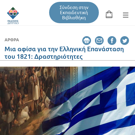
Σύνδεση στην
Εκπαιδευτική
Βιβλιοθήκη
Αναζήτηση
Φόρμα αναζήτησης
ΆΡΘΡΑ
Μια αφίσα για την Ελληνική Επανάσταση
του 1821: Δραστηριότητες
Εκπαιδευτική Βιβλιοθήκη
Βιβλία
Σεμινάρια / Συνέδρια
Τεύχη Περιοδικών