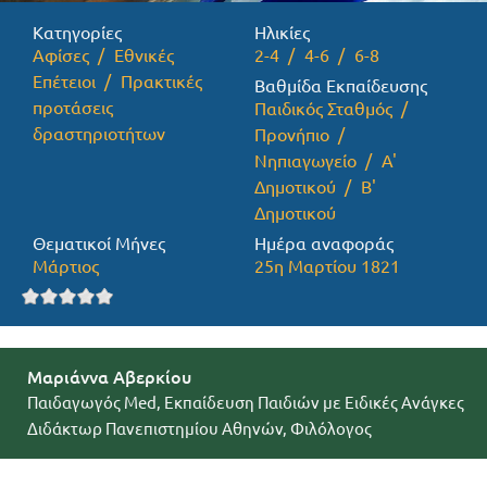
Κατηγορίες
Ηλικίες
Προσφορές
Αφίσες
Εθνικές
2-4
4-6
6-8
Επέτειοι
Πρακτικές
Βαθμίδα Εκπαίδευσης
προτάσεις
Παιδικός Σταθμός
δραστηριοτήτων
Προνήπιο
Νηπιαγωγείο
Α'
Δημοτικού
Β'
Δημοτικού
Θεματικοί Μήνες
Ημέρα αναφοράς
Μάρτιος
25η Μαρτίου 1821
Μαριάννα Αβερκίου
Παιδαγωγός Med, Εκπαίδευση Παιδιών με Ειδικές Ανάγκες
Διδάκτωρ Πανεπιστημίου Αθηνών, Φιλόλογος