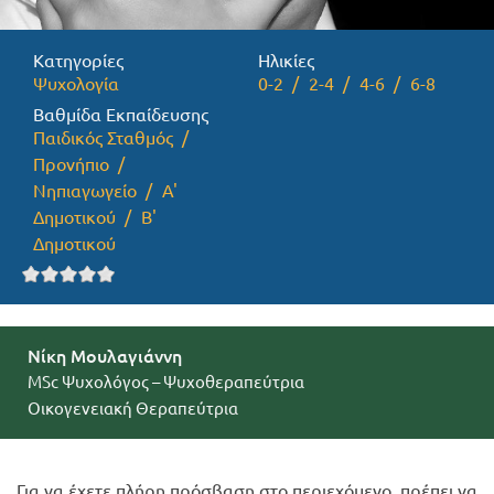
Προσφορές
Κατηγορίες
Ηλικίες
Ψυχολογία
0-2
2-4
4-6
6-8
Βαθμίδα Εκπαίδευσης
Παιδικός Σταθμός
Προνήπιο
Νηπιαγωγείο
Α'
Δημοτικού
Β'
Δημοτικού
Νίκη Μουλαγιάννη
MSc Ψυχολόγος – Ψυχοθεραπεύτρια
Οικογενειακή Θεραπεύτρια
Για να έχετε πλήρη πρόσβαση στο περιεχόμενο, πρέπει να