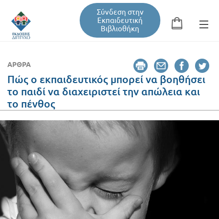
Σύνδεση στην
Εκπαιδευτική
Βιβλιοθήκη
Αναζήτηση
Φόρμα αναζήτησης
ΆΡΘΡΑ
Πώς ο εκπαιδευτικός μπορεί να βοηθήσει
το παιδί να διαχειριστεί την απώλεια και
Εκπαιδευτική Βιβλιοθήκη
το πένθος
Βιβλία
Σεμινάρια / Συνέδρια
Τεύχη Περιοδικών