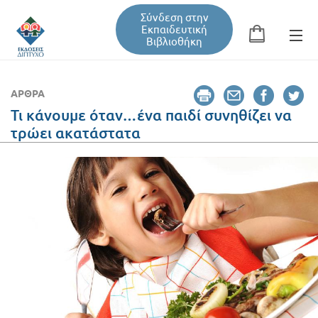
Σύνδεση στην
Εκπαιδευτική
Βιβλιοθήκη
Αναζήτηση
Φόρμα αναζήτησης
ΆΡΘΡΑ
Τι κάνουμε όταν…ένα παιδί συνηθίζει να
τρώει ακατάστατα
Εκπαιδευτική Βιβλιοθήκη
Βιβλία
Σεμινάρια / Συνέδρια
Τεύχη Περιοδικών