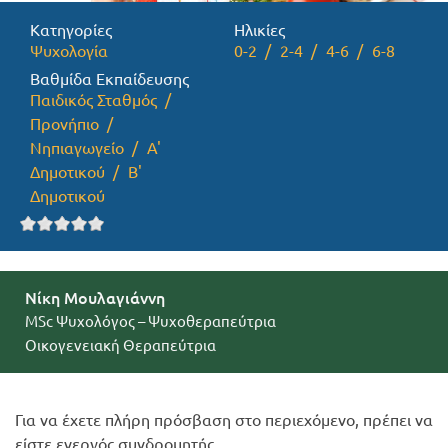
Κατηγορίες
Ηλικίες
Προσφορές
Ψυχολογία
0-2
2-4
4-6
6-8
Βαθμίδα Εκπαίδευσης
Παιδικός Σταθμός
Προνήπιο
Νηπιαγωγείο
Α'
Δημοτικού
Β'
Δημοτικού
Νίκη Μουλαγιάννη
MSc Ψυχολόγος – Ψυχοθεραπεύτρια
Οικογενειακή Θεραπεύτρια
Για να έχετε πλήρη πρόσβαση στο περιεχόμενο, πρέπει να
είστε ενεργός συνδρομητής.