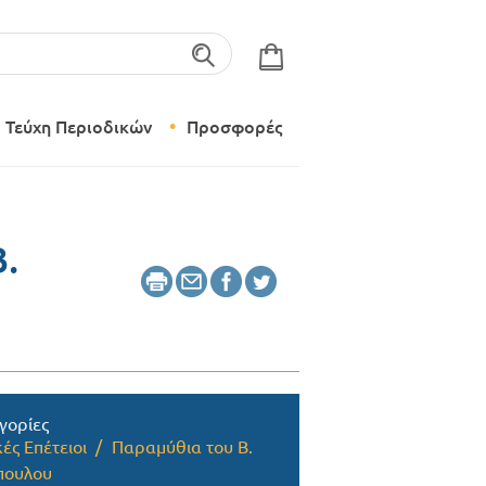
λέξεις-κλειδιά
Τεύχη Περιοδικών
Προσφορές
Σύγχρονο Νηπιαγωγείο
Δημιουργικό Εργαστήρι
Β.
γορίες
ές Επέτειοι
Παραμύθια του Β.
πουλου