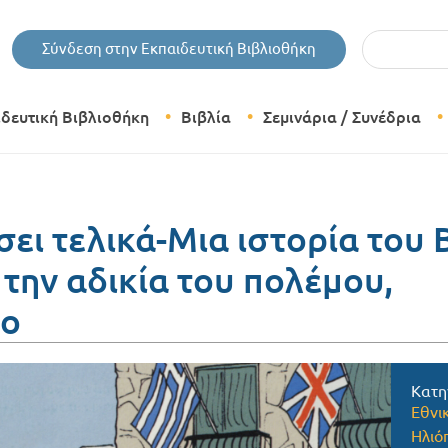
Εισάγετε τις 
Σύνδεση στην Εκπαιδευτική Βιβλιοθήκη
ιδευτική Βιβλιοθήκη
Βιβλία
Σεμινάρια / Συνέδρια
Θεματικές Κατηγορίες Βιβλίων
Εκδόσεις Δίπτυχο
σει τελικά-Μια ιστορία του 
την αδικία του πολέμου,
Bazaar
eo
Κατη
Εθνικ
Ηλιό