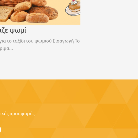
αζε ψωμί
για το ταξίδι του ψωμιού Εισαγωγή Το
ριμα...
ιδικές προσφορές.