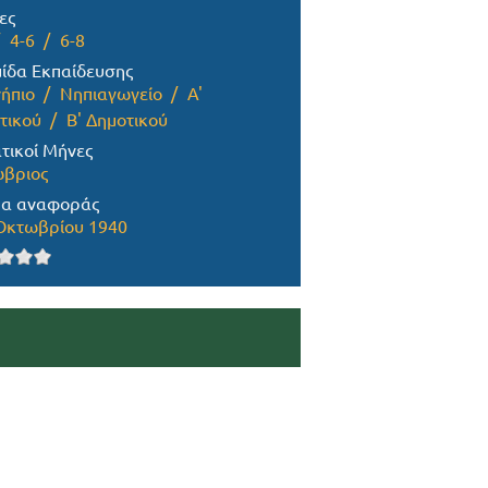
ες
4-6
6-8
ίδα Εκπαίδευσης
ήπιο
Νηπιαγωγείο
Α'
τικού
Β' Δημοτικού
τικοί Μήνες
βριος
α αναφοράς
Οκτωβρίου 1940