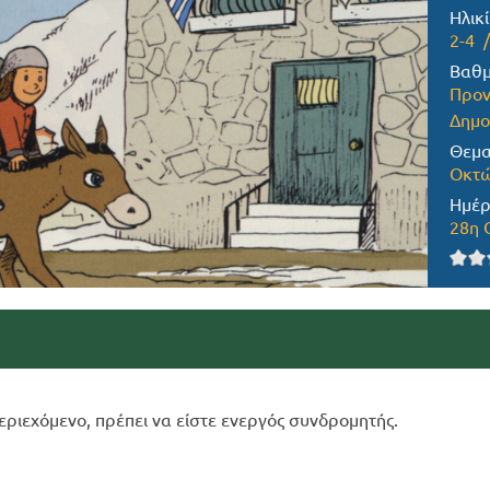
Ηλικί
2-4
Βαθμ
Προν
Δημο
Θεμα
Οκτώ
Ημέρ
28η 
εριεχόμενο, πρέπει να είστε ενεργός συνδρομητής.