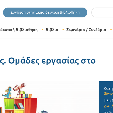
Εισάγετε τις 
Σύνδεση στην Εκπαιδευτική Βιβλιοθήκη
ιδευτική Βιβλιοθήκη
Βιβλία
Σεμινάρια / Συνέδρια
Θεματικές Κατηγορίες Βιβλίων
Εκδόσεις Δίπτυχο
. Ομάδες εργασίας στο
Bazaar
Κατη
Φθι
Ηλικί
2-4