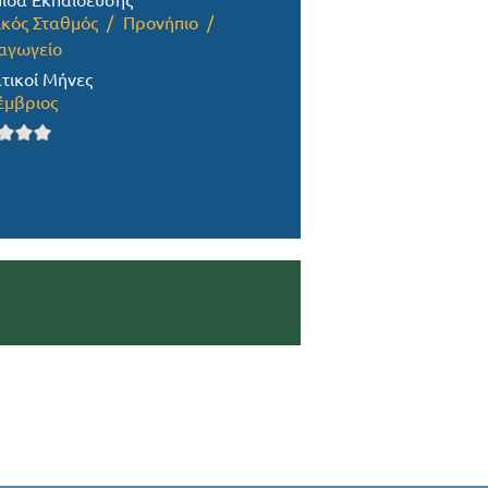
ίδα Εκπαίδευσης
ικός Σταθμός
Προνήπιο
αγωγείο
τικοί Μήνες
έμβριος