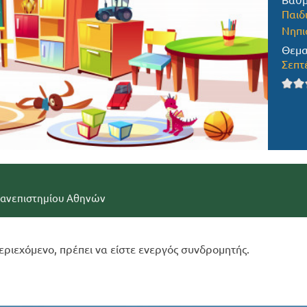
Βαθμ
Παιδ
Νηπι
Θεμα
Σεπτ
Πανεπιστημίου Αθηνών
εριεχόμενο, πρέπει να είστε ενεργός συνδρομητής.