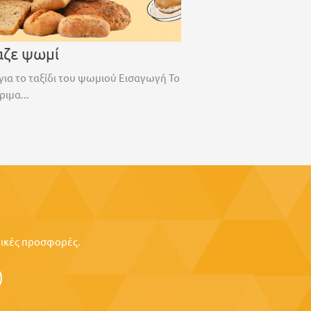
αζε ψωμί
για το ταξίδι του ψωμιού Εισαγωγή Το
ριμα...
ιδικές προσφορές.