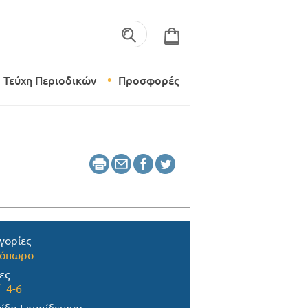
λέξεις-κλειδιά
Τεύχη Περιοδικών
Προσφορές
Σύγχρονο Νηπιαγωγείο
Δημιουργικό Εργαστήρι
γορίες
νόπωρο
ες
4-6