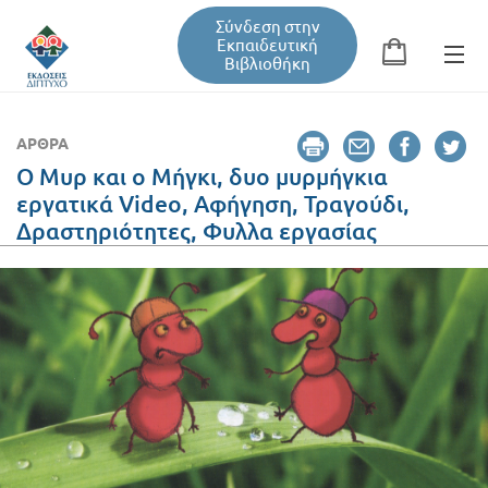
Σύνδεση στην
Εκπαιδευτική
Βιβλιοθήκη
Αναζήτηση
Φόρμα αναζήτησης
ΆΡΘΡΑ
Ο Μυρ και ο Μήγκι, δυο μυρμήγκια
εργατικά Video, Αφήγηση, Τραγούδι,
Εκπαιδευτική Βιβλιοθήκη
Δραστηριότητες, Φυλλα εργασίας
Βιβλία
Σεμινάρια / Συνέδρια
Τεύχη Περιοδικών