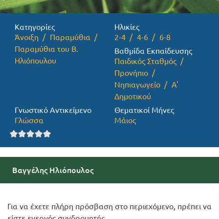
Προσφορές
Κατηγορίες
Ηλικίες
Άνοιξη
Παραμύθια
2-4
4-6
6-8
Παραμύθια του Β.
Βαθμίδα Εκπαίδευσης
Ηλιόπουλου
Παιδικός Σταθμός
Προνήπιο
Νηπιαγωγείο
Α'
Δημοτικού
Γνωστικό Αντικείμενο
Θεματικοί Μήνες
Γλώσσα
Μάιος
Βαγγέλης Ηλιόπουλος
Για να έχετε πλήρη πρόσβαση στο περιεχόμενο, πρέπει να
είστε ενεργός συνδρομητής.