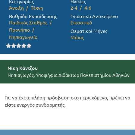
Κατηγορίες
Ηλικίες
Άνοιξη
Τέχνη
2-4
4-6
Προσφορές
Βαθμίδα Εκπαίδευσης
Γνωστικό Αντικείμενο
Παιδικός Σταθμός
Εικαστικά
Προνήπιο
Θεματικοί Μήνες
Νηπιαγωγείο
Μάιος
Νίκη Κάντζου
Νηπιαγωγός, Υποψήφια Διδάκτωρ Πανεπιστημίου Αθηνών
Για να έχετε πλήρη πρόσβαση στο περιεχόμενο, πρέπει να
είστε ενεργός συνδρομητής.