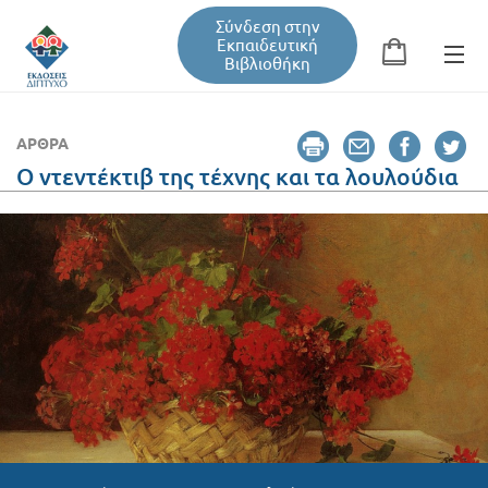
Σύνδεση στην
Εκπαιδευτική
Βιβλιοθήκη
Αναζήτηση
Φόρμα αναζήτησης
ΆΡΘΡΑ
Ο ντεντέκτιβ της τέχνης και τα λουλούδια
Εκπαιδευτική Βιβλιοθήκη
Βιβλία
Σεμινάρια / Συνέδρια
Τεύχη Περιοδικών