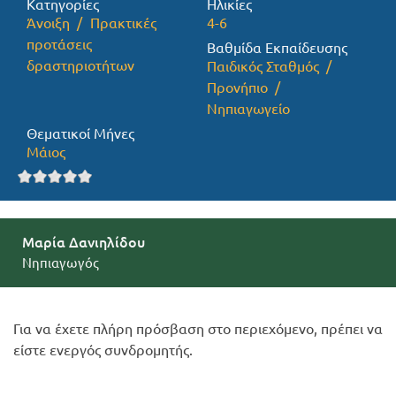
Κατηγορίες
Ηλικίες
Άνοιξη
Πρακτικές
4-6
Προσφορές
προτάσεις
Βαθμίδα Εκπαίδευσης
δραστηριοτήτων
Παιδικός Σταθμός
Προνήπιο
Νηπιαγωγείο
Θεματικοί Μήνες
Μάιος
Μαρία Δανιηλίδου
Νηπιαγωγός
Για να έχετε πλήρη πρόσβαση στο περιεχόμενο, πρέπει να
είστε ενεργός συνδρομητής.