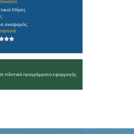
αγωγείο
τικοί Μήνες
ς
α αναφοράς
ομαγιά
 σε πιλοτικά προγράμματα εφαρμογής