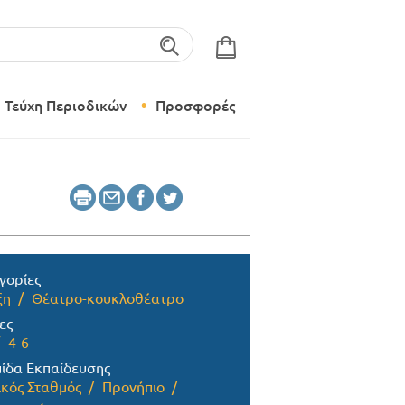
λέξεις-κλειδιά
Τεύχη Περιοδικών
Προσφορές
Σύγχρονο Νηπιαγωγείο
Δημιουργικό Εργαστήρι
γορίες
ξη
Θέατρο-κουκλοθέατρο
ες
4-6
ίδα Εκπαίδευσης
ικός Σταθμός
Προνήπιο