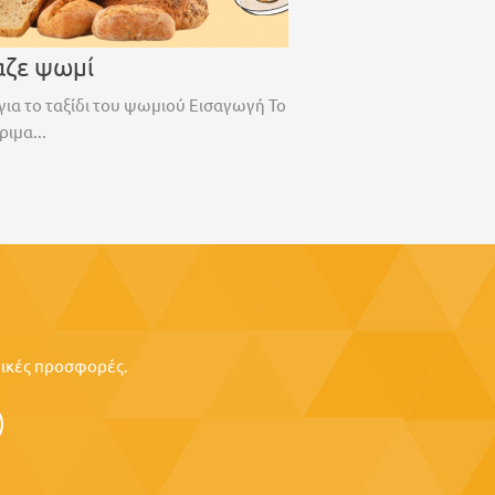
αζε ψωμί
για το ταξίδι του ψωμιού Εισαγωγή Το
ριμα...
ιδικές προσφορές.