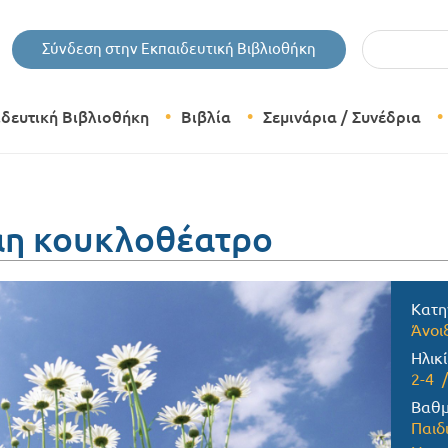
Εισάγετε τις 
Σύνδεση στην Εκπαιδευτική Βιβλιοθήκη
ιδευτική Βιβλιοθήκη
Βιβλία
Σεμινάρια / Συνέδρια
Θεματικές Κατηγορίες Βιβλίων
Εκδόσεις Δίπτυχο
άη κουκλοθέατρο
Bazaar
Κατη
Άνοι
Ηλικί
2-4
Βαθμ
Παιδ