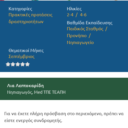
Κατηγορίες
Ηλικίες
Προσφορές
Πρακτικές προτάσεις
2-4
4-6
δραστηριοτήτων
Βαθμίδα Εκπαίδευσης
Παιδικός Σταθμός
Προνήπιο
Νηπιαγωγείο
Θεματικοί Μήνες
Σεπτέμβριος
Λια Λεπτοκαρίδη
Νηπιαγωγός, Med ΤΠΕ ΤΕΑΠΗ
Για να έχετε πλήρη πρόσβαση στο περιεχόμενο, πρέπει να
είστε ενεργός συνδρομητής.