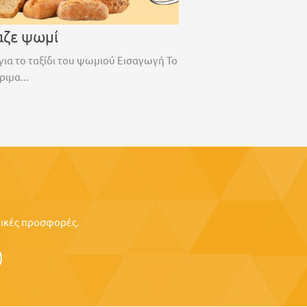
αζε ψωμί
για το ταξίδι του ψωμιού Εισαγωγή Το
ριμα...
ιδικές προσφορές.