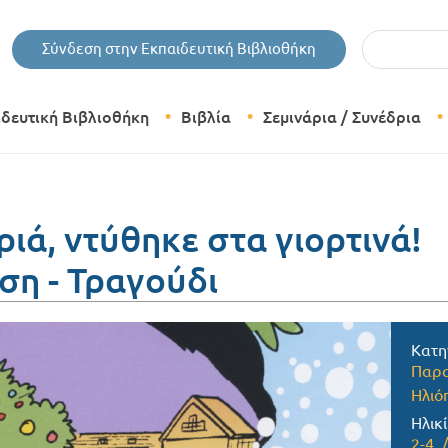
Εισάγετε τις 
Σύνδεση στην Εκπαιδευτική Βιβλιοθήκη
ιδευτική Βιβλιοθήκη
Βιβλία
Σεμινάρια / Συνέδρια
Θεματικές Κατηγορίες Βιβλίων
Εκδόσεις Δίπτυχο
ριά, ντύθηκε στα γιορτινά!
ση - Τραγούδι
Bazaar
Κατη
Παρα
Ηλιό
Ηλικί
2-4