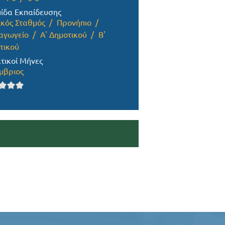
ίδα Εκπαίδευσης
ικός Σταθμός
Προνήπιο
αγωγείο
Α' Δημοτικού
Β'
τικού
τικοί Μήνες
μβριος