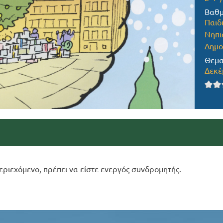
Βαθμ
Παιδ
Νηπι
Δημο
Θεμα
Δεκέ
εριεχόμενο, πρέπει να είστε ενεργός συνδρομητής.