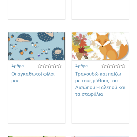
Άρθρα
Άρθρα
Οι αγκαθωτοί φίλοι
Τραγουδώ και παίζω
μας
με τους μύθους του
Αισώπου Η αλεπού και
τα σταφύλια