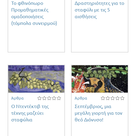
Το φθινόπωρο
Δραστηριότητες για το
Προμαθηματικές
σταφύλι με τις 5
ομαδοποιήσεις
αισθήσεις
(τόμπολα συνειρμού)
Άρθρα
Άρθρα
Ο Ντεντέκτιβ της
Σεπτέμβριος, μια
τέχνης μαζεύει
μεγάλη γιορτή για τον
σταφύλια
θεό Διόνυσο!