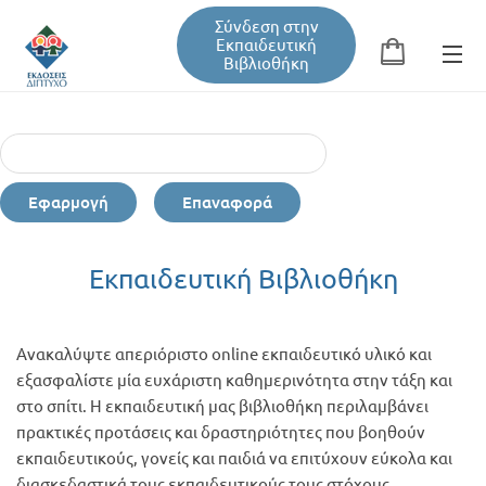
Σύνδεση στην
Εκπαιδευτική
Βιβλιοθήκη
Αναζήτηση
Φόρμα αναζήτησης
Εφαρμογή
Επαναφορά
Εκπαιδευτική Βιβλιοθήκη
Εκπαιδευτική Βιβλιοθήκη
Βιβλία
Ανακαλύψτε απεριόριστο online εκπαιδευτικό υλικό και
Σεμινάρια / Συνέδρια
εξασφαλίστε μία ευχάριστη καθημερινότητα στην τάξη και
στο σπίτι. Η εκπαιδευτική μας βιβλιοθήκη περιλαμβάνει
πρακτικές προτάσεις και δραστηριότητες που βοηθούν
Τεύχη Περιοδικών
εκπαιδευτικούς, γονείς και παιδιά να επιτύχουν εύκολα και
διασκεδαστικά τους εκπαιδευτικούς τους στόχους.