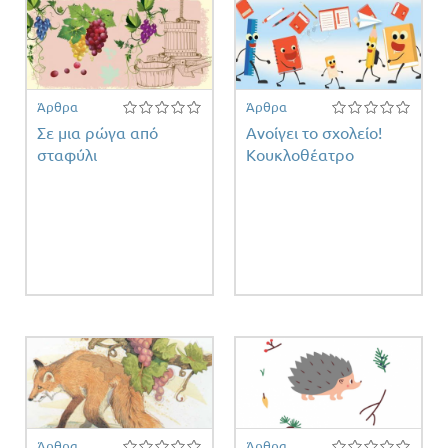
Άρθρα
Άρθρα
Σε μια ρώγα από
Ανοίγει το σχολείο!
σταφύλι
Κουκλοθέατρο
Άρθρα
Άρθρα