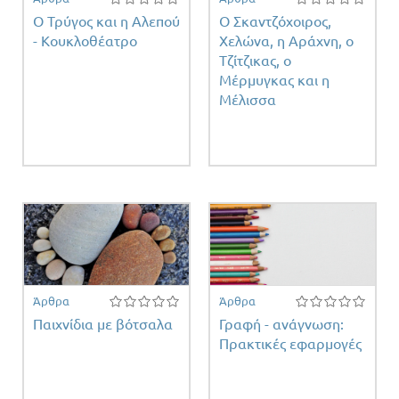
Ο Τρύγος και η Αλεπού
Ο Σκαντζόχοιρος,
- Κουκλοθέατρο
Χελώνα, η Αράχνη, ο
Τζίτζικας, ο
Μέρμυγκας και η
Μέλισσα
Άρθρα
Άρθρα
Παιχνίδια με βότσαλα
Γραφή - ανάγνωση:
Πρακτικές εφαρμογές