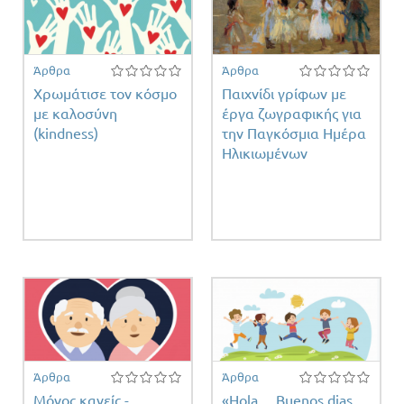
Άρθρα
Άρθρα
Χρωμάτισε τον κόσμο
Παιχνίδι γρίφων με
με καλοσύνη
έργα ζωγραφικής για
(kindness)
την Παγκόσμια Ημέρα
Ηλικιωμένων
τη
τος
Άρθρα
Άρθρα
Μόνος κανείς -
«Hola ... Buenos dias...