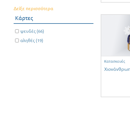
filter
Ύφασμα
filter
Δείξε περισσότερα
filter
Κάρτες
Apply ψευδές filter
ψευδές (66)
Apply
ψευδές
Apply αληθές filter
αληθές (19)
Apply
filter
αληθές
filter
Κατασκευές
Χιονάνθρωπ
Σελίδε