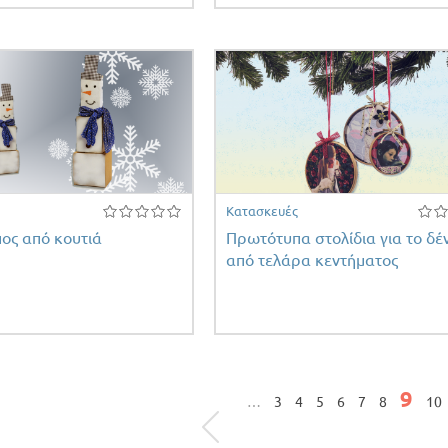
Κατασκευές
ος από κουτιά
Πρωτότυπα στολίδια για το δέ
από τελάρα κεντήματος
ς
9
…
3
4
5
6
7
8
10