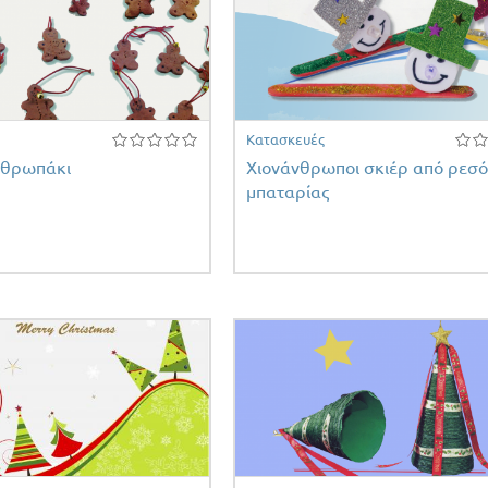
Κατασκευές
νθρωπάκι
Χιονάνθρωποι σκιέρ από ρεσό
μπαταρίας