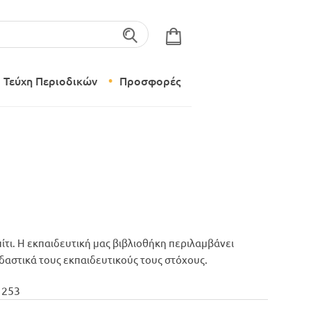
λέξεις-κλειδιά
Τεύχη Περιοδικών
Προσφορές
Σύγχρονο Νηπιαγωγείο
Δημιουργικό Εργαστήρι
ίτι. Η εκπαιδευτική μας βιβλιοθήκη περιλαμβάνει
εδαστικά τους εκπαιδευτικούς τους στόχους.
 253