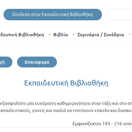
Εισάγετε τις 
Σύνδεση στην Εκπαιδευτική Βιβλιοθήκη
ιδευτική Βιβλιοθήκη
Βιβλία
Σεμινάρια / Συνέδρια
Θεματικές Κατηγορίες Βιβλίων
γή
Επαναφορά
Εκδόσεις Δίπτυχο
Bazaar
Εκπαιδευτική Βιβλιοθήκη
εξασφαλίστε μία ευχάριστη καθημερινότητα στην τάξη και στο σπ
παιδευτικούς, γονείς και παιδιά να επιτύχουν εύκολα και διασκ
Εμφανίζονται 193 - 216 από