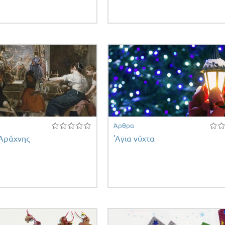
Άρθρα
 Αράχνης
'Αγια νύχτα