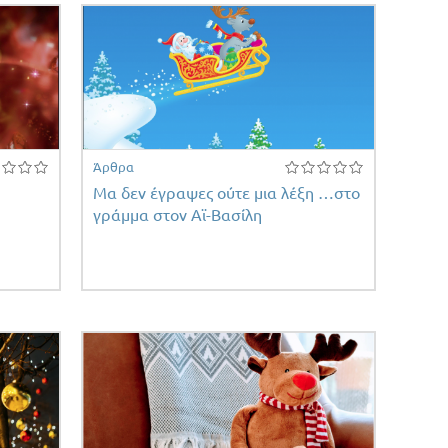
Άρθρα
Μα δεν έγραψες ούτε μια λέξη …στο
γράμμα στον Αϊ-Βασίλη