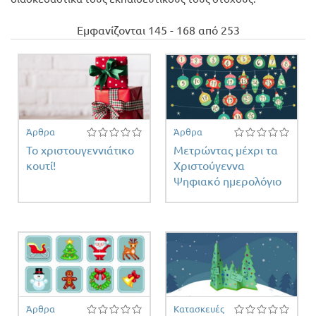
Προσφορές
Εμφανίζονται 145 - 168 από 253
φέρομαι
εργώ -
νική
σθηση κ
 filter
Άρθρα
Άρθρα
Το χριστουγεννιάτικο
Μετρώντας μέχρι τα
κουτί!
Χριστούγεννα
Ψηφιακό ημερολόγιο
Άρθρα
Κατασκευές