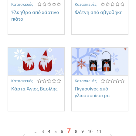
Κατασκευές
Κατασκευές
Έλκηθρο από χάρτινο
Φάτνη από αβγοθήκη
πιάτο
Κατασκευές
Κατασκευές
Κάρτα Άγιος Βασίλης
Πιγκουίνος από
γλωσσοπίεστρα
Σελίδες
7
…
3
4
5
6
8
9
10
11