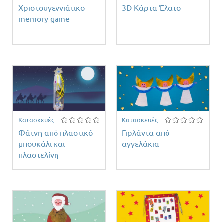
Χριστουγεννιάτικο
3D Κάρτα Έλατο
memory game
η
ος
Κατασκευές
Κατασκευές
Φάτνη από πλαστικό
Γιρλάντα από
μπουκάλι και
αγγελάκια
πλαστελίνη