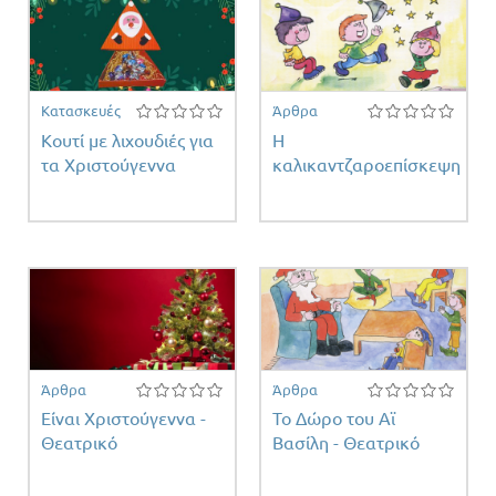
Κατασκευές
Άρθρα
.
Κουτί με λιχουδιές για
Η
τα Χριστούγεννα
καλικαντζαροεπίσκεψη
ντος
Άρθρα
Άρθρα
Είναι Χριστούγεννα -
Το Δώρο του Αϊ
Θεατρικό
Βασίλη - Θεατρικό