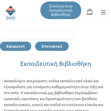
Σύνδεση στην
Εκπαιδευτική
Βιβλιοθήκη
Αναζήτηση
Φόρμα αναζήτησης
Εφαρμογή
Επαναφορά
Εκπαιδευτική Βιβλιοθήκη
Εκπαιδευτική Βιβλιοθήκη
Βιβλία
Ανακαλύψτε απεριόριστο online εκπαιδευτικό υλικό και
Σεμινάρια / Συνέδρια
εξασφαλίστε μία ευχάριστη καθημερινότητα στην τάξη και
στο σπίτι. Η εκπαιδευτική μας βιβλιοθήκη περιλαμβάνει
πρακτικές προτάσεις και δραστηριότητες που βοηθούν
Τεύχη Περιοδικών
εκπαιδευτικούς, γονείς και παιδιά να επιτύχουν εύκολα και
διασκεδαστικά τους εκπαιδευτικούς τους στόχους.