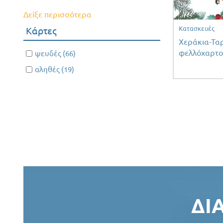
filter
Ύφασμα
filter
Δείξε περισσότερα
filter
Κατασκευές
Κάρτες
Χεράκια-Τα
φελλόχαρτο
Apply ψευδές filter
ψευδές (66)
Apply
ψευδές
Apply αληθές filter
αληθές (19)
Apply
filter
αληθές
filter
Σελίδε
ΔΙ