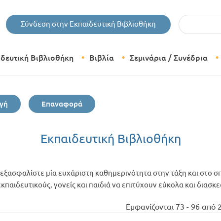
Εισάγετε τις 
Σύνδεση στην Εκπαιδευτική Βιβλιοθήκη
ιδευτική Βιβλιοθήκη
Βιβλία
Σεμινάρια / Συνέδρια
Θεματικές Κατηγορίες Βιβλίων
γή
Επαναφορά
Εκδόσεις Δίπτυχο
Bazaar
Εκπαιδευτική Βιβλιοθήκη
εξασφαλίστε μία ευχάριστη καθημερινότητα στην τάξη και στο σπ
παιδευτικούς, γονείς και παιδιά να επιτύχουν εύκολα και διασκ
Εμφανίζονται 73 - 96 από 