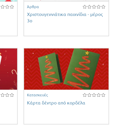
Άρθρα
Χριστουγεννιάτικα παιχνίδια - μέρος
3ο
Κατασκευές
Κάρτα δέντρο από κορδέλα