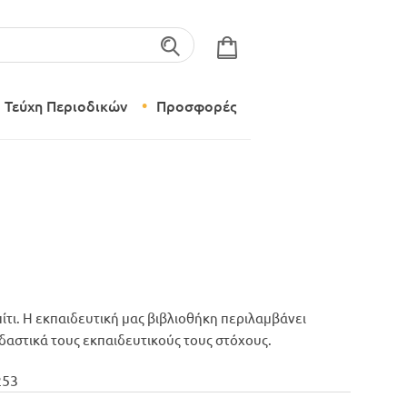
λέξεις-κλειδιά
Τεύχη Περιοδικών
Προσφορές
Σύγχρονο Νηπιαγωγείο
Δημιουργικό Εργαστήρι
ίτι. Η εκπαιδευτική μας βιβλιοθήκη περιλαμβάνει
εδαστικά τους εκπαιδευτικούς τους στόχους.
253