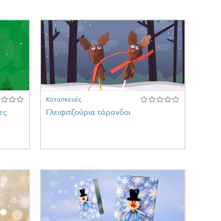
Κατασκευές
ες
Γλειφιτζούρια τάρανδοι