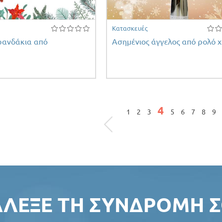
Κατασκευές
ρανδάκια από
Ασημένιος άγγελος από ρολό χ
ς
4
1
2
3
5
6
7
8
9
ΆΛΕΞΕ ΤΗ ΣΥΝΔΡΟΜΉ Σ