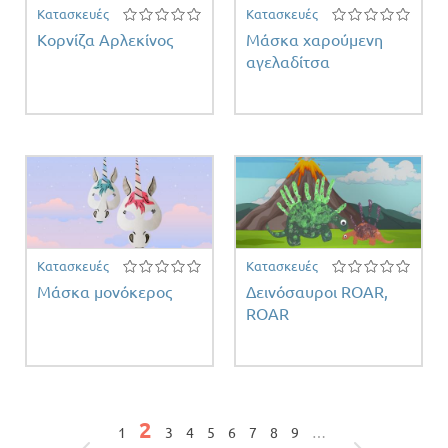
Κατασκευές
Κατασκευές
Κορνίζα Αρλεκίνος
Μάσκα χαρούμενη
αγελαδίτσα
Κατασκευές
Κατασκευές
Μάσκα μονόκερος
Δεινόσαυροι ROAR,
ROAR
Σελίδες
2
1
3
4
5
6
7
8
9
…