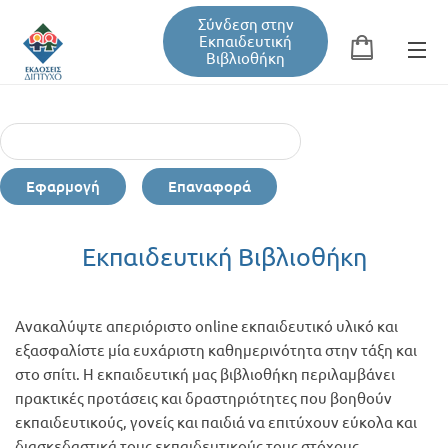
Σύνδεση στην
Εκπαιδευτική
Βιβλιοθήκη
Αναζήτηση
Φόρμα αναζήτησης
Εφαρμογή
Επαναφορά
Εκπαιδευτική Βιβλιοθήκη
Εκπαιδευτική Βιβλιοθήκη
Βιβλία
Ανακαλύψτε απεριόριστο online εκπαιδευτικό υλικό και
Σεμινάρια / Συνέδρια
εξασφαλίστε μία ευχάριστη καθημερινότητα στην τάξη και
φέρομαι
στο σπίτι. Η εκπαιδευτική μας βιβλιοθήκη περιλαμβάνει
εργώ -
πρακτικές προτάσεις και δραστηριότητες που βοηθούν
νική
Τεύχη Περιοδικών
εκπαιδευτικούς, γονείς και παιδιά να επιτύχουν εύκολα και
σθηση κ
διασκεδαστικά τους εκπαιδευτικούς τους στόχους.