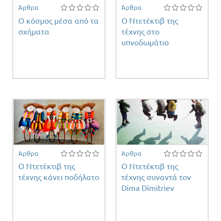
Άρθρα
Άρθρα
Ο κόσμος μέσα από τα
Ο Ντετέκτιβ της
σχήματα
τέχνης στο
υπνοδωμάτιο
Άρθρα
Άρθρα
Ο Ντετέκτιβ της
Ο Ντετέκτιβ της
τέχνης κάνει ποδήλατο
τέχνης συναντά τον
Dima Dimitriev