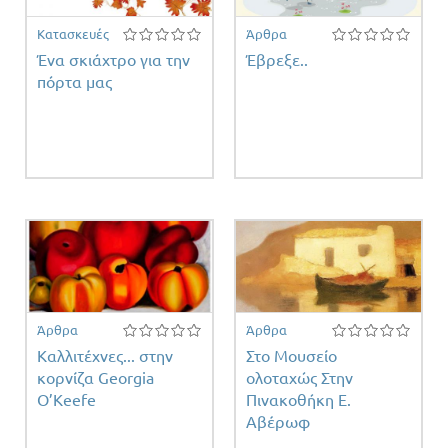
Κατασκευές
Άρθρα
Ένα σκιάχτρο για την
Έβρεξε..
πόρτα μας
έτη
ντος
Άρθρα
Άρθρα
Καλλιτέχνες... στην
Στο Μουσείο
κορνίζα Georgia
ολοταχώς Στην
O’Keefe
Πινακοθήκη Ε.
Αβέρωφ