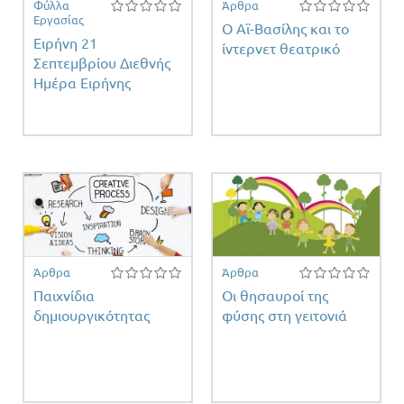
Φύλλα
Άρθρα
Εργασίας
Ο Αϊ-Βασίλης και το
Ειρήνη 21
ίντερνετ θεατρικό
Σεπτεμβρίου Διεθνής
Ημέρα Ειρήνης
Άρθρα
Άρθρα
Παιχνίδια
Οι θησαυροί της
δημιουργικότητας
φύσης στη γειτονιά