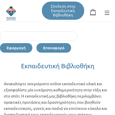
Σύνδεση στην
Εκπαιδευτική
Βιβλιοθήκη
Αναζήτηση
Φόρμα αναζήτησης
Εφαρμογή
Επαναφορά
Εκπαιδευτική Βιβλιοθήκη
Εκπαιδευτική Βιβλιοθήκη
Βιβλία
Ανακαλύψτε απεριόριστο online εκπαιδευτικό υλικό και
Σεμινάρια / Συνέδρια
εξασφαλίστε μία ευχάριστη καθημερινότητα στην τάξη και
στο σπίτι. Η εκπαιδευτική μας βιβλιοθήκη περιλαμβάνει
πρακτικές προτάσεις και δραστηριότητες που βοηθούν
Τεύχη Περιοδικών
εκπαιδευτικούς, γονείς και παιδιά να επιτύχουν εύκολα και
διασκεδαστικά τους εκπαιδευτικούς τους στόχους.