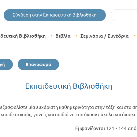
Εισάγετε τις 
Σύνδεση στην Εκπαιδευτική Βιβλιοθήκη
ιδευτική Βιβλιοθήκη
Βιβλία
Σεμινάρια / Συνέδρια
Θεματικές Κατηγορίες Βιβλίων
γή
Επαναφορά
Εκδόσεις Δίπτυχο
Bazaar
Εκπαιδευτική Βιβλιοθήκη
εξασφαλίστε μία ευχάριστη καθημερινότητα στην τάξη και στο σπ
παιδευτικούς, γονείς και παιδιά να επιτύχουν εύκολα και διασκ
Εμφανίζονται 121 - 144 από