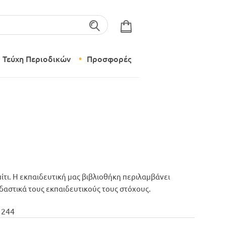
λέξεις-κλειδιά
Τεύχη Περιοδικών
Προσφορές
Σύγχρονο Νηπιαγωγείο
Δημιουργικό Εργαστήρι
ίτι. Η εκπαιδευτική μας βιβλιοθήκη περιλαμβάνει
εδαστικά τους εκπαιδευτικούς τους στόχους.
 244