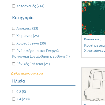
Apply Κατασκευές filter
Κατασκευές (244)
Apply
Κατασκευές
Κατηγορία
filter
Apply Απόκριες filter
Απόκριες (23)
Apply
Απόκριες
Apply Χειμώνας filter
Χειμώνας (25)
Apply
Κατασκευές
filter
Χειμώνας
Apply Χριστούγεννα filter
Χριστούγεννα (30)
Apply
Κουτί με λιχ
filter
Χριστούγεννα
Χριστούγεν
Apply Ενδιαφέρομαι και Ενεργώ - Κοινωνική
Ενδιαφέρομαι και Ενεργώ -
filter
Συναίσθηση κ Ευθύνη filter
Κοινωνική Συναίσθηση κ Ευθύνη (1)
Apply
Ενδιαφέρομαι
Apply Εθνικές Επέτειοι filter
Εθνικές Επέτειοι (21)
Apply
και Ενεργώ -
Εθνικές
Δείξε περισσότερα
Κοινωνική
Επέτειοι
Συναίσθηση κ
Ηλικία
filter
Ευθύνη filter
Apply 0-2 filter
0-2 (5)
Apply
0-2
Apply 2-4 filter
2-4 (238)
Apply
filter
2-4