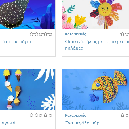
Κατασκευές
πιάτο του πάρτι
Φωτεινός ήλιος με τις μικρές μ
παλάμες
Κατασκευές
 παγωτά
Ένα μεγάλο ψάρι….