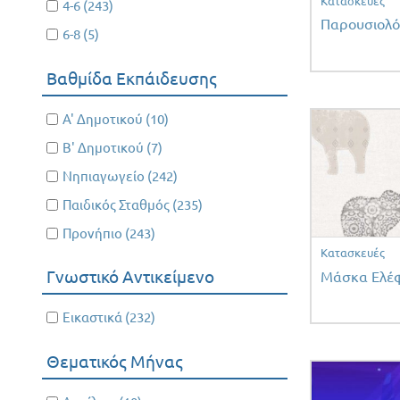
Κατασκευές
Apply 4-6 filter
4-6 (243)
Apply
filter
Παρουσιολό
4-6
Apply 6-8 filter
6-8 (5)
Apply
filter
6-8
Βαθμίδα Εκπάιδευσης
filter
Apply Α' Δημοτικού filter
Α' Δημοτικού (10)
Apply Α'
Δημοτικού
Apply Β' Δημοτικού filter
Β' Δημοτικού (7)
Apply Β'
filter
Δημοτικού
Apply Νηπιαγωγείο filter
Νηπιαγωγείο (242)
Apply
filter
Νηπιαγωγείο
Apply Παιδικός Σταθμός filter
Παιδικός Σταθμός (235)
Apply
filter
Παιδικός
Apply Προνήπιο filter
Προνήπιο (243)
Apply
Σταθμός
Κατασκευές
Προνήπιο
filter
Γνωστικό Αντικείμενο
Μάσκα Ελέ
filter
Apply Εικαστικά filter
Εικαστικά (232)
Apply
Εικαστικά
Θεματικός Μήνας
filter
Apply Απρίλιος filter