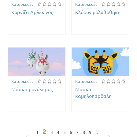
Κατασκευές
Κατασκευές
Κορνίζα Αρλεκίνος
Κλόουν μολυβοθήκη
Κατασκευές
Κατασκευές
Μάσκα μονόκερος
Μάσκα
καμηλοπάρδαλη
Σελίδες
2
1
3
4
5
6
7
8
9
…