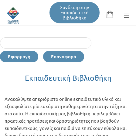
Σύνδεση στην
Εκπαιδευτική
Βιβλιοθήκη
Αναζήτηση
Φόρμα αναζήτησης
Εφαρμογή
Επαναφορά
Εκπαιδευτική Βιβλιοθήκη
Εκπαιδευτική Βιβλιοθήκη
Βιβλία
Ανακαλύψτε απεριόριστο online εκπαιδευτικό υλικό και
Σεμινάρια / Συνέδρια
εξασφαλίστε μία ευχάριστη καθημερινότητα στην τάξη και
φέρομαι
στο σπίτι. Η εκπαιδευτική μας βιβλιοθήκη περιλαμβάνει
εργώ -
πρακτικές προτάσεις και δραστηριότητες που βοηθούν
νική
Τεύχη Περιοδικών
εκπαιδευτικούς, γονείς και παιδιά να επιτύχουν εύκολα και
σθηση κ
διασκεδαστικά τους εκπαιδευτικούς τους στόχους.