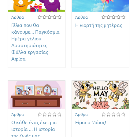
Άρθρα
Άρθρα
Γέλια που θα
Η γιορτή της μητέρας
κάνουμε... Παγκόσμια
Ημέρα γέλιου
Δραστηριότητες
Φύλλα εργασίας
τη
Αφίσα
τος
Άρθρα
Άρθρα
Ο κάθε ένας έχει μια
Είμαι ο Μάιος!
ιστορία ... Η ιστορία
της ζωής μας