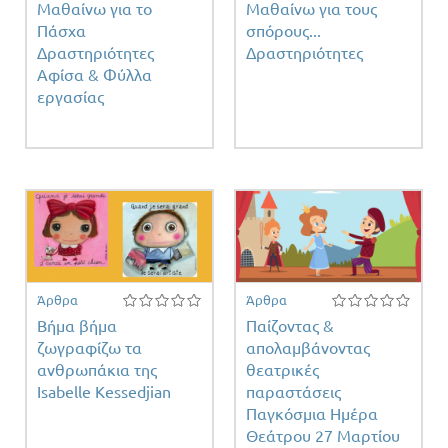
Μαθαίνω για το
Μαθαίνω για τους
Πάσχα
σπόρους...
Δραστηριότητες
Δραστηριότητες
Αφίσα & Φύλλα
εργασίας
Άρθρα
Άρθρα
Βήμα βήμα
Παίζοντας &
ζωγραφίζω τα
απολαμβάνοντας
ανθρωπάκια της
θεατρικές
Isabelle Kessedjian
παραστάσεις
Παγκόσμια Ημέρα
Θεάτρου 27 Μαρτίου