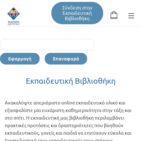
Σύνδεση στην
Εκπαιδευτική
Βιβλιοθήκη
Αναζήτηση
Φόρμα αναζήτησης
Εφαρμογή
Επαναφορά
Εκπαιδευτική Βιβλιοθήκη
Εκπαιδευτική Βιβλιοθήκη
Βιβλία
Ανακαλύψτε απεριόριστο online εκπαιδευτικό υλικό και
Σεμινάρια / Συνέδρια
εξασφαλίστε μία ευχάριστη καθημερινότητα στην τάξη και
στο σπίτι. Η εκπαιδευτική μας βιβλιοθήκη περιλαμβάνει
πρακτικές προτάσεις και δραστηριότητες που βοηθούν
Τεύχη Περιοδικών
εκπαιδευτικούς, γονείς και παιδιά να επιτύχουν εύκολα και
διασκεδαστικά τους εκπαιδευτικούς τους στόχους.