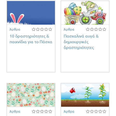
ειας
Άρθρα
Άρθρα
10 δραστηριότητες &
Πασχαλινά αυγά &
παιχνίδια για το Πάσχα
δημιουργικές
δραστηριότητες
Άρθρα
Άρθρα