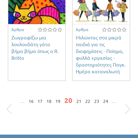
Άρθρα
Άρθρα
Ζωγραφίζω μια
Μιλώντας στα μικρά
λουλουδάτη γάτα
παιδιά για τις
βήμα βήμα όπως ο R.
διαφημίσεις - Ποίημα,
Britto
φυλλά εργασίας -
δραστηριότητες Παγκ.
Ημέρα καταναλωτή
Σελίδες
20
…
16
17
18
19
21
22
23
24
…